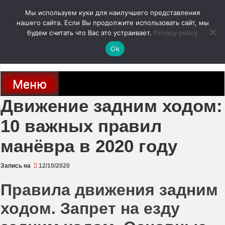
Перейти
Мы используем куки для наилучшего представления
к
содержимому
нашего сайта. Если Вы продолжите использовать сайт, мы
autodoc24.ru
будем считать что Вас это устраивает.
Privacy policy
Ok
Новости про современные автомобили и не только, новинки зарубежного
и отечественного автопрома
Меню
Движение задним ходом:
10 важных правил
манёвра в 2020 году
Запись на
12/10/2020
Правила движения задним
ходом. Запрет на езду