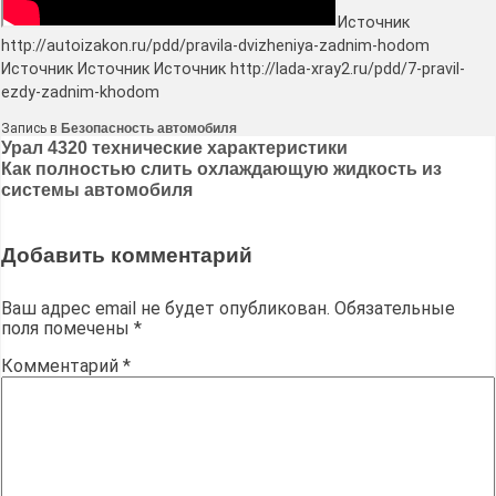
Источник
http://autoizakon.ru/pdd/pravila-dvizheniya-zadnim-hodom
Источник Источник Источник http://lada-xray2.ru/pdd/7-pravil-
ezdy-zadnim-khodom
Запись в
Безопасность автомобиля
Навигация
Урал 4320 технические характеристики
Как полностью слить охлаждающую жидкость из
по
системы автомобиля
записям
Добавить комментарий
Ваш адрес email не будет опубликован.
Обязательные
поля помечены
*
Комментарий
*