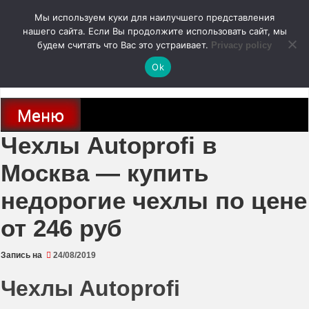
Перейти
Мы используем куки для наилучшего представления
к
содержимому
нашего сайта. Если Вы продолжите использовать сайт, мы
autodoc24.ru
будем считать что Вас это устраивает.
Privacy policy
Ok
Новости про современные автомобили и не только, новинки зарубежного
и отечественного автопрома
Меню
Чехлы Autoprofi в
Москва — купить
недорогие чехлы по цене
от 246 руб
Запись на
24/08/2019
Чехлы Autoprofi