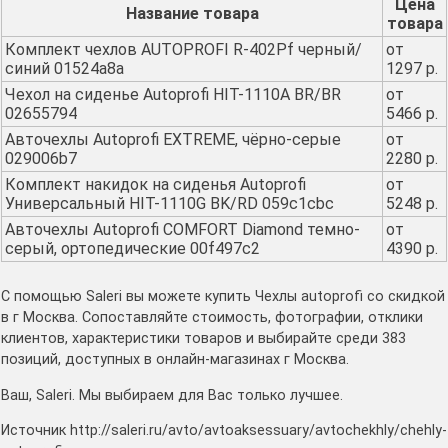
Цена
Название товара
товара
Комплект чехлов AUTOPROFI R-402Pf черный/
от
синий 01524a8a
1297 р.
Чехол на сиденье Autoprofi HIT-1110A BR/BR
от
02655794
5466 р.
Авточехлы Autoprofi EXTREME, чёрно-серые
от
029006b7
2280 р.
Комплект накидок на сиденья Autoprofi
от
Универсальный HIT-1110G BK/RD 059c1cbc
5248 р.
Авточехлы Autoprofi COMFORT Diamond темно-
от
серый, ортопедические 00f497c2
4390 р.
С помощью Saleri вы можете купить Чехлы autoprofi со скидкой
в г Москва. Сопоставляйте стоимость, фотографии, отклики
клиентов, характеристики товаров и выбирайте среди 383
позиций, доступных в онлайн-магазинах г Москва.
Ваш, Saleri. Мы выбираем для Вас только лучшее.
Источник http://saleri.ru/avto/avtoaksessuary/avtochekhly/chehly-