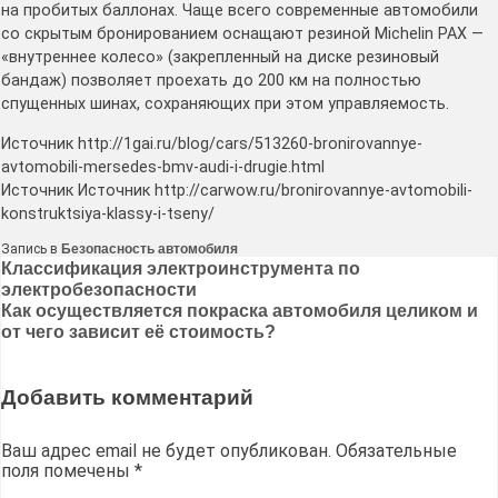
на пробитых баллонах. Чаще всего современные автомобили
со скрытым бронированием оснащают резиной Michelin РАХ —
«внутреннее колесо» (закрепленный на диске резиновый
бандаж) позволяет проехать до 200 км на полностью
спущенных шинах, сохраняющих при этом управляемость.
Источник http://1gai.ru/blog/cars/513260-bronirovannye-
avtomobili-mersedes-bmv-audi-i-drugie.html
Источник Источник http://carwow.ru/bronirovannye-avtomobili-
konstruktsiya-klassy-i-tseny/
Запись в
Безопасность автомобиля
Навигация
Классификация электроинструмента по
электробезопасности
по
Как осуществляется покраска автомобиля целиком и
записям
от чего зависит её стоимость?
Добавить комментарий
Ваш адрес email не будет опубликован.
Обязательные
поля помечены
*