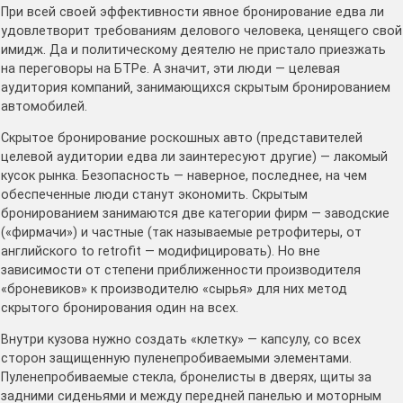
При всей своей эффективности явное бронирование едва ли
удовлетворит требованиям делового человека, ценящего свой
имидж. Да и политическому деятелю не пристало приезжать
на переговоры на БТРе. А значит, эти люди — целевая
аудитория компаний‚ занимающихся скрытым бронированием
автомобилей.
Скрытое бронирование роскошных авто (представителей
целевой аудитории едва ли заинтересуют другие) — лакомый
кусок рынка. Безопасность — наверное, последнее, на чем
обеспеченные люди станут экономить. Скрытым
бронированием занимаются две категории фирм — заводские
(«фирмачи») и частные (так называемые ретрофитеры, от
английского to retrofit — модифицировать). Но вне
зависимости от степени приближенности производителя
«броневиков» к производителю «сырья» для них метод
скрытого бронирования один на всех.
Внутри кузова нужно создать «клетку» — капсулу, со всех
сторон защищенную пуленепробиваемыми элементами.
Пуленепробиваемые стекла, бронелисты в дверях, щиты за
задними сиденьями и между передней панелью и моторным