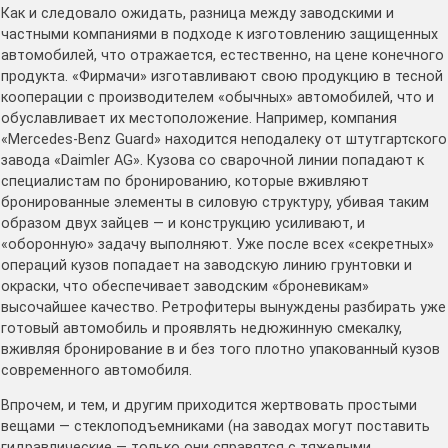
Как и следовало ожидать, разница между заводскими и
частными компаниями в подходе к изготовлению защищенных
автомобилей, что отражается, естественно, на цене конечного
продукта. «Фирмачи» изготавливают свою продукцию в тесной
кооперации с производителем «обычных» автомобилей, что и
обуславливает их местоположение. Например, компания
«Mercedes-Benz Guard» находится неподалеку от штутгартского
завода «Daimler AG». Кузова со сварочной линии попадают к
специалистам по бронированию‚ которые вживляют
бронированные элементы в силовую структуру, убивая таким
образом двух зайцев — и конструкцию усиливают, и
«оборонную» задачу выполняют. Уже после всех «секретных»
операций кузов попадает на заводскую линию грунтовки и
окраски, что обеспечивает заводским «броневикам»
высочайшее качество. Ретрофитеры вынуждены разбирать уже
готовый автомобиль и проявлять недюжинную смекалку,
вживляя бронирование в и без того плотно упакованный кузов
современного автомобиля.
Впрочем, и тем, и другим приходится жертвовать простыми
вещами — стеклоподъемниками (на заводах могут поставить
гидравлические — только они справятся с тяжелыми