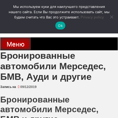
Перейти
Мы используем куки для наилучшего представления
к
содержимому
нашего сайта. Если Вы продолжите использовать сайт, мы
autodoc24.ru
будем считать что Вас это устраивает.
Privacy policy
Ok
Новости про современные автомобили и не только, новинки зарубежного
и отечественного автопрома
Меню
Бронированные
автомобили Мерседес,
БМВ, Ауди и другие
Запись на
09/12/2019
Бронированные
автомобили Мерседес,