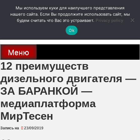
Перейти
Мы используем куки для наилучшего представления
к
содержимому
нашего сайта. Если Вы продолжите использовать сайт, мы
autodoc24.ru
будем считать что Вас это устраивает.
Privacy policy
Ok
Новости про современные автомобили и не только, новинки зарубежного
и отечественного автопрома
Меню
12 преимуществ
дизельного двигателя —
ЗА БАРАНКОЙ —
медиаплатформа
МирТесен
Запись на
23/09/2019