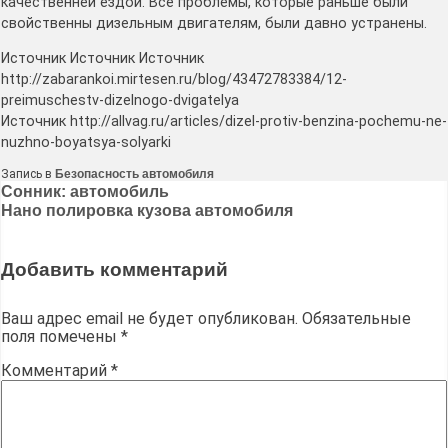
качественней ездой. Все проблемы, которые раньше были
свойственны дизельным двигателям, были давно устранены.
Источник Источник Источник
http://zabarankoi.mirtesen.ru/blog/43472783384/12-
preimuschestv-dizelnogo-dvigatelya
Источник http://allvag.ru/articles/dizel-protiv-benzina-pochemu-ne-
nuzhno-boyatsya-solyarki
Запись в
Безопасность автомобиля
Навигация
Сонник: автомобиль
Нано полировка кузова автомобиля
по
записям
Добавить комментарий
Ваш адрес email не будет опубликован.
Обязательные
поля помечены
*
Комментарий
*