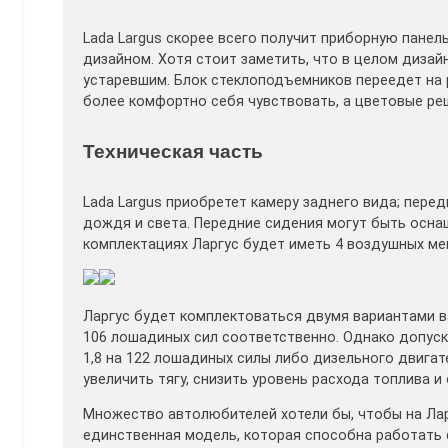
Lada Largus скорее всего получит приборную панел
дизайном. Хотя стоит заметить, что в целом дизай
устаревшим. Блок стеклоподъемников переедет на 
более комфортно себя чувствовать, а цветовые ре
Техническая часть
Lada Largus приобретет камеру заднего вида; перед
дождя и света. Передние сидения могут быть осн
комплектациях Ларгус будет иметь 4 воздушных ме
Ларгус будет комплектоваться двумя вариантами ва
106 лошадиных сил соответственно. Однако допус
1,8 на 122 лошадиных силы либо дизельного двигат
увеличить тягу, снизить уровень расхода топлива и
Множество автолюбителей хотели бы, чтобы на Лар
единственная модель, которая способна работать с