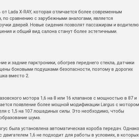
ь от Lada X-RAY, которая отличается более современным
н, по сравнению с зарубежными аналогами, является
ручки дверей. Новые сидения позволят пассажирам и водителю
шения и общий вид салона станут более эстетичными.
ние и задние парктроники, обогрев переднего стекла, датчики
ащены боковыми подушками безопасности, поэтому в дорогих
шка вместо 2.
зовского мотора 1,6 на 8 или 16 клапанов с мощностью в 87 и
кается появление более мощной модификации Largus с мотором
еля с 1,5 на 107 лошадиных силы. Это необходимо, чтобы
 образование шума.
гус была установлена автоматическая короба передач. Однак
 двигателем 1,6 не подходит для работы в условиях, в которых