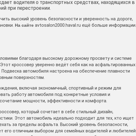
ждает водителя о транспортных средствах, находящихся в
рий при перестроении.
чить высокий уровень безопасности и уверенность на дороге,
ановки.
На сайте
avtosalon2000.haval.ru ещё больше информации
ловиями благодаря высокому дорожному просвету и системе
 Этот кроссовер уверенно ведёт себя как на асфальтированных
е. Подвеска автомобиля настроена на обеспечение плавности
овным поверхностям.
ждения, включая экономичный, спортивный и режим для
вать работу автомобиля под конкретные условия и
 сочетание мощности, эффективности и комфорта.
кроссовер, который сочетает в себе стильный дизайн,
стики. Этот автомобиль идеально подходит для тех, кто ищет
хать за пределы асфальта. Высокий уровень безопасности,
ет его отличным выбором для семейных водителей и любителей