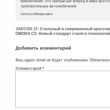
приключений. Это смелый шаг вперёд в мире кросс
требовательных автолюбителей.
Запись в
Обзоры авто
Навигация
JAECOO J7: Стильный и современный кроссове
OMODA C5: Новый стандарт стиля и технологий
по
записям
Добавить комментарий
Ваш адрес email не будет опубликован.
Обязатель
Комментарий
*