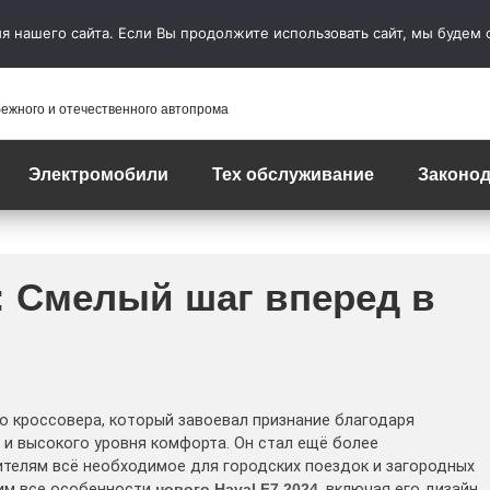
 нашего сайта. Если Вы продолжите использовать сайт, мы будем сч
бежного и отечественного автопрома
Электромобили
Тех обслуживание
Законод
: Смелый шаг вперед в
го кроссовера, который завоевал признание благодаря
 и высокого уровня комфорта. Он стал ещё более
телям всё необходимое для городских поездок и загородных
рим все особенности
нового Haval F7 2024
, включая его дизайн,