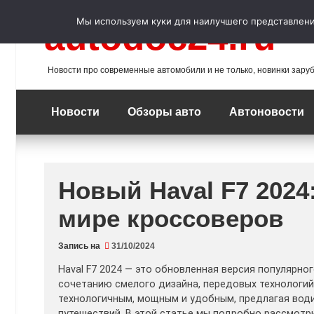
Перейти
к
Мы используем куки для наилучшего представления
autodoc24.ru
содержимому
Новости про современные автомобили и не только, новинки зару
Новости
Обзоры авто
Автоновости
Новый Haval F7 2024
мире кроссоверов
Запись на
31/10/2024
Haval F7 2024 — это обновленная версия популярно
сочетанию смелого дизайна, передовых технологий
технологичным, мощным и удобным, предлагая води
путешествий. В этой статье мы подробно рассмот