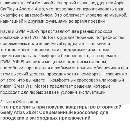
включает в себя большой сенсорный экран, поддержку Apple
CarPlay и Android Auto, что позволяет синхронизировать ваш
смартфон с автомобилем. Это облегчает управление музыкой,
навигацией и другими функциями во время поездки.
Haval и GWM POER9 представляют два разных подхода
компании Great Wall Motors к удовлетворению потребностей
современных водителей. Haval предлагает стильные и
технологичные кроссоверы и внедорожники, которые
ориентированы на комфорт и безопасность, в то время как
GWM POER9 является мощным и надёжным пикапом,
способным справляться с любыми задачами, обеспечивая при
этом высокий уровень проходимости и комфорта. Независимо
от того, что вы ищете — комфортный кроссовер или мощный
пикап, Great Wall Motors предлагает решения, которые
подходят для любых задач и условий эксплуатации.
Запись в
Обзоры авто
Навигация
Что проверить при покупке квартиры во вторичке?
Geely Atlas 2024: Современный кроссовер для
по
городских и загородных приключений
записям