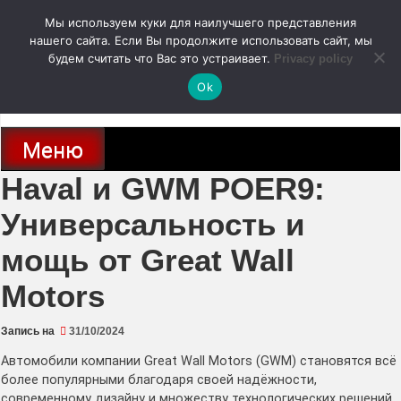
Перейти
Мы используем куки для наилучшего представления
к
содержимому
нашего сайта. Если Вы продолжите использовать сайт, мы
autodoc24.ru
будем считать что Вас это устраивает.
Privacy policy
Ok
Новости про современные автомобили и не только, новинки зарубежного
и отечественного автопрома
Меню
Haval и GWM POER9:
Универсальность и
мощь от Great Wall
Motors
Запись на
31/10/2024
Автомобили компании Great Wall Motors (GWM) становятся всё
более популярными благодаря своей надёжности,
современному дизайну и множеству технологических решений,