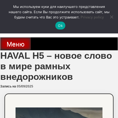
Перейти
Мы используем куки для наилучшего представления
к
содержимому
нашего сайта. Если Вы продолжите использовать сайт, мы
autodoc24.ru
будем считать что Вас это устраивает.
Privacy policy
Ok
Новости про современные автомобили и не только, новинки зарубежного
и отечественного автопрома
Меню
HAVAL H5 – новое слово
в мире рамных
внедорожников
Запись на
05/09/2025