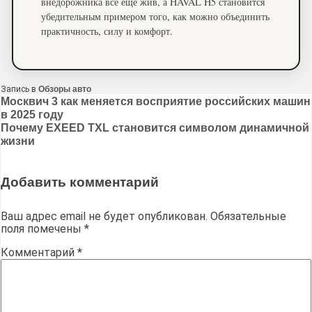
внедорожника всё ещё жив, а HAVAL H5 становится
убедительным примером того, как можно объединить
практичность, силу и комфорт.
Запись в
Обзоры авто
Навигация
Москвич 3 как меняется восприятие российских машин
в 2025 году
по
Почему EXEED TXL становится символом динамичной
записям
жизни
Добавить комментарий
Ваш адрес email не будет опубликован.
Обязательные
поля помечены
*
Комментарий
*