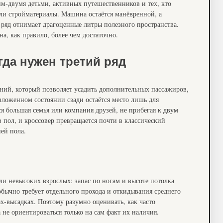
им‑двумя детьми, активных путешественников и тех, кто
или стройматериалы. Машина остаётся манёвренной, а
 ряд отнимает драгоценные литры полезного пространства.
а, как правило, более чем достаточно.
да нужен третий ряд
ний, который позволяет усадить дополнительных пассажиров,
зложенном состоянии сзади остаётся место лишь для
я большая семья или компания друзей, не прибегая к двум
 пол, и кроссовер превращается почти в классический
ей пола.
ли невысоких взрослых: запас по ногам и высоте потолка
обычно требует отдельного прохода и откидывания среднего
ах‑высадках. Поэтому разумно оценивать, как часто
а не ориентироваться только на сам факт их наличия.