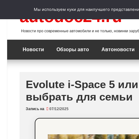
Перейти
к
Мы используем куки для наилучшего представления
autodoc24.ru
содержимому
Новости про современные автомобили и не только, новинки зару
Новости
Обзоры авто
Автоновости
Evolute i-Space 5 ил
выбрать для семьи
Запись на
07/12/2025