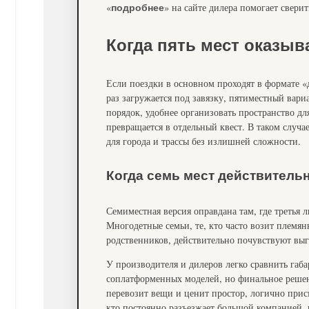
«
» на сайте дилера помогает свер
подробнее
Когда пять мест оказыв
Если поездки в основном проходят в формате «
раз загружается под завязку, пятиместный вари
порядок, удобнее организовать пространство дл
превращается в отдельный квест. В таком случ
для города и трассы без излишней сложности.
Когда семь мест действитель
Семиместная версия оправдана там, где третья ли
Многодетные семьи, те, кто часто возит племя
родственников, действительно почувствуют вы
У производителя и дилеров легко сравнить габ
соплатформенных моделей, но финальное решение
перевозит вещи и ценит простор, логично присм
кто постоянно разъезжает большой компанией, 