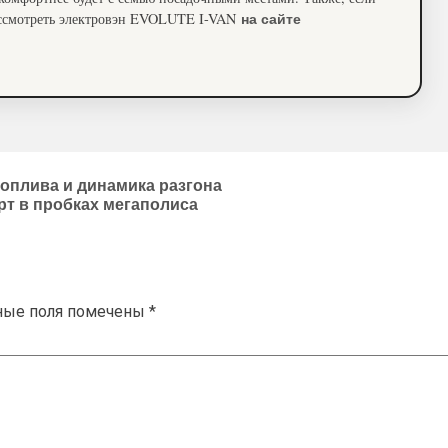
рассмотреть электровэн EVOLUTE I-VAN
на сайте
топлива и динамика разгона
орт в пробках мегаполиса
ные поля помечены
*