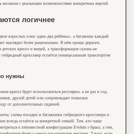
ить желания с реальными возможностями конкретных версий.
аются логичнее
двое взрослых плюс один‑два ребёнка», а багажник каждый
ант выглядит более рационально. В нём проще держать
я детских кресел и вещей, а трансформация салона не
ае гибридный кроссовер остаётся универсальным транспортом
но нужны
ния кресел будет использоваться регулярно, а не раз в год.
нников, друзей детей или сопровождает пожилых
году от дополнительных сидений.
ариты, схемы посадки и багажники гибридного кроссовера и
 всегда остаётся за конкретной семьёй. Тем, кто чаще
отреться к пятиместной конфигурации Evolute i-Space, а тем,
комфортнее будет с семью посадочными местами. Также, если