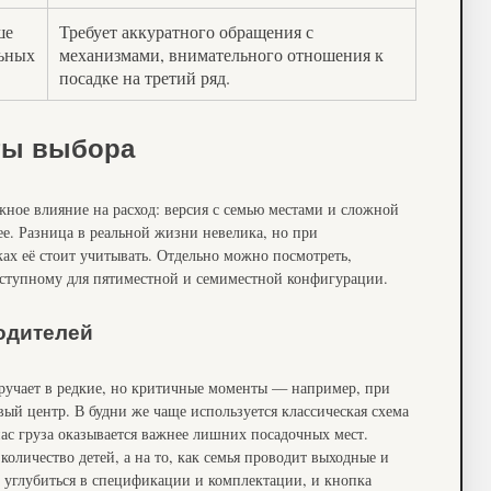
ше
Требует аккуратного обращения с
льных
механизмами, внимательного отношения к
посадке на третий ряд.
ты выбора
ное влияние на расход: версия с семью местами и сложной
ее. Разница в реальной жизни невелика, но при
ах её стоит учитывать. Отдельно можно посмотреть,
ступному для пятиместной и семиместной конфигурации.
одителей
ыручает в редкие, но критичные моменты — например, при
вый центр. В будни же чаще используется классическая схема
пас груза оказывается важнее лишних посадочных мест.
количество детей, а на то, как семья проводит выходные и
 углубиться в спецификации и комплектации, и кнопка