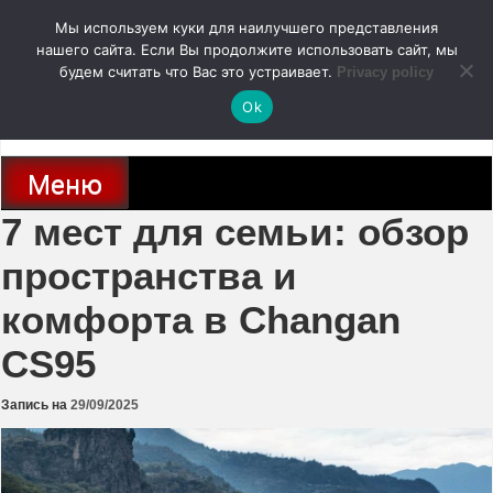
Перейти
Мы используем куки для наилучшего представления
к
содержимому
нашего сайта. Если Вы продолжите использовать сайт, мы
autodoc24.ru
будем считать что Вас это устраивает.
Privacy policy
Ok
Новости про современные автомобили и не только, новинки зарубежного
и отечественного автопрома
Меню
7 мест для семьи: обзор
пространства и
комфорта в Changan
CS95
Запись на
29/09/2025