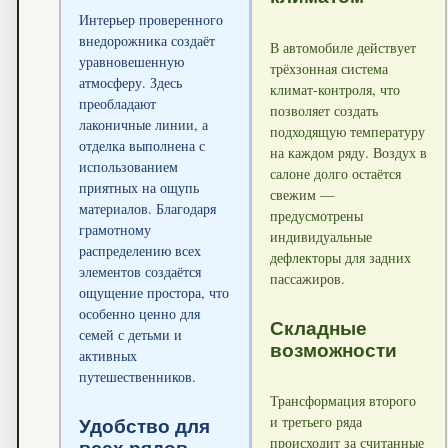
Интерьер проверенного
внедорожника создаёт
В автомобиле действует
уравновешенную
трёхзонная система
атмосферу. Здесь
климат-контроля, что
преобладают
позволяет создать
лаконичные линии, а
подходящую температуру
отделка выполнена с
на каждом ряду. Воздух в
использованием
салоне долго остаётся
приятных на ощупь
свежим —
материалов. Благодаря
предусмотрены
грамотному
индивидуальные
распределению всех
дефлекторы для задних
элементов создаётся
пассажиров.
ощущение простора, что
особенно ценно для
Складные
семей с детьми и
возможности
активных
путешественников.
Трансформация второго
и третьего ряда
Удобство для
происходит за считанные