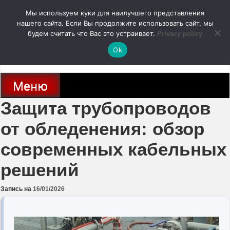
Перейти
Мы используем куки для наилучшего представления
к
содержимому
нашего сайта. Если Вы продолжите использовать сайт, мы
autodoc24.ru
будем считать что Вас это устраивает.
Privacy policy
Ok
Новости про современные автомобили и не только, новинки зарубежного
и отечественного автопрома
Меню
Защита трубопроводов
от обледенения: обзор
современных кабельных
решений
Запись на
16/01/2026