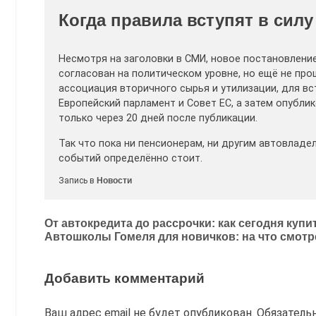
Когда правила вступят в силу
Несмотря на заголовки в СМИ, новое постановление
согласован на политическом уровне, но ещё не пр
ассоциация вторичного сырья и утилизации, для вс
Европейский парламент и Совет ЕС, а затем опубли
только через 20 дней после публикации.
Так что пока ни пенсионерам, ни другим автовладе
событий определённо стоит.
Запись в
Новости
Навигация
От автокредита до рассрочки: как сегодня куп
Автошколы Гомеля для новичков: на что смотр
по
записям
Добавить комментарий
Ваш адрес email не будет опубликован.
Обязатель