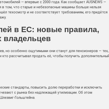
автомобилей — впервые с 2000 года. Как сообщает AUSNEWS —
ея в том, что старые и небезопасные машины больше нельзя
ошёл техосмотр и не соответствует требованиям, его придётся
ажу.
ей в ЕС: новые правила,
х владельцев
в, но особенно ощутимыми они станут для пенсионеров — тех,
и кто рассчитывал продать её, чтобы получить дополнительны
ческие стандарты, повысить долю переработки и исключить
счезают с рынка без надлежащей утилизации. Об этом
Шлезвиг-Гольштейна.