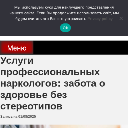
Перейти
Мы используем куки для наилучшего представления
к
содержимому
нашего сайта. Если Вы продолжите использовать сайт, мы
autodoc24.ru
будем считать что Вас это устраивает.
Privacy policy
Ok
Новости про современные автомобили и не только, новинки зарубежного
и отечественного автопрома
Меню
Услуги
профессиональных
наркологов: забота о
здоровье без
стереотипов
Запись на
01/08/2025