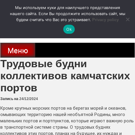
Перейти
Мы используем куки для наилучшего представления
к
содержимому
нашего сайта. Если Вы продолжите использовать сайт, мы
autodoc24.ru
будем считать что Вас это устраивает.
Privacy policy
Ok
Новости про современные автомобили и не только, новинки зарубежного
и отечественного автопрома
Меню
Трудовые будни
коллективов камчатских
портов
Запись на
24/12/2024
Кроме крупных морских портов на берегах морей и океанов,
омывающих территорию нашей необъятной Родины, много
маленьких портов и портпунктов, которые играют важную роль
в транспортной системе страны. О трудовых буднях
коллективов этих портов, планах на будущее, их нуждах и