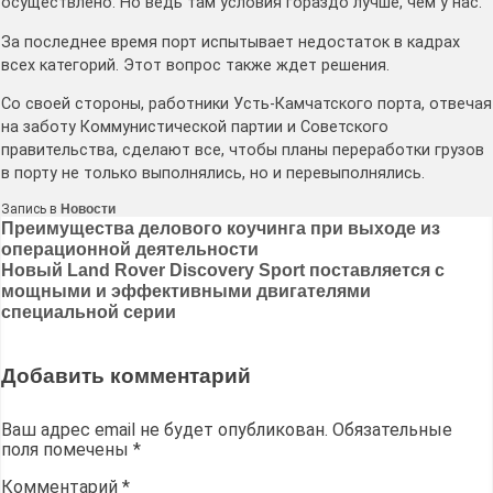
осуществлено. Но ведь там условия гораздо лучше, чем у нас.
За последнее время порт испытывает недостаток в кадрах
всех категорий. Этот вопрос также ждет решения.
Со своей стороны, работники Усть-Камчатского порта, отвечая
на заботу Коммунистической партии и Советского
правительства, сделают все, чтобы планы переработки грузов
в порту не только выполнялись, но и перевыполнялись.
Запись в
Новости
Навигация
Преимущества делового коучинга при выходе из
операционной деятельности
по
Новый Land Rover Discovery Sport поставляется с
записям
мощными и эффективными двигателями
специальной серии
Добавить комментарий
Ваш адрес email не будет опубликован.
Обязательные
поля помечены
*
Комментарий
*