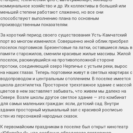
коммунальное хозяйство и др. Их коллективы в большей или
меньшей степени работают слаженно, но все они
способствуют выполнению плана по основным
производственным показателям.
За короткий период своего существования Усть-Камчатский
порт во многом изменился. Совершенно иной облик приобрел
поселок портовиков. Брезентовые па латки, оставшиеся лишь в
памяти старожилов, сменили красивые жилые массивы. Жилой
поселок, раскинувшийся на противоположной стороне
протоки, соединяющей озеро Нерпичье с устьем реки, вырос
на наших глазах. Теперь портовики живут в светлых квартирах с
водопроводом и центральным отоплением. В поселке имеется
школа-десятилетка. Просторное трехэтажное здание с массой
цветов в нем заставляет забывать, что живем мы далеко на
Севере. Возле школы другое светлое здание — это комбинат
для самых маленьких граждан: ясли, детский сад. Внутри
здания просторный музыкальный зал с красивой росписью
стен из персонажей народных сказок.
К первомайским праздникам в поселке был открыт кинотеатр