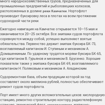
много народнохозяйственных грузов, предназначенных для
промышленных предприятий и рыболовецких колхозов,
расположенных в долине
реки Камчатки
. Нортофлот
производит буксировку леса в плотах на всем протяжении
судоходной части реки.
Ежегодно навигация на Камчатке открывается 10—15 мая и
заканчивается 20—25 октября. Все экипажи судов портофлота
соревнуются между собой, успешно выполняют взятые
обязательства. Первенство держит экипаж буксира БК-73,
возглавляемый капитаном И. Ступиным и механиком A.
Домашенкиным. По ударному трудятся моряки буксира БК-65,
где капитаном B. Гурьянов и механиком В. Брусенко. Хорошие
показатели также у экипажа буксира БК-69, возглавляемого
капитаном Н. Поляковым и механиком А. Аладинским.
Судоремонтная база, объем продукции которой за год
составляет около миллиона рублей, полностью обеспечивают
ремонт судов портофлота.
Порт имеет много других вспомогательных цехов: кислородную
станцию, ремонтно-строительную контору, радиотелефонную
станцию, технический флот,
автотранспорт
, жилищно-