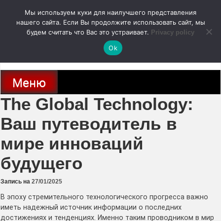
Перейти
Мы используем куки для наилучшего представления
к
содержимому
нашего сайта. Если Вы продолжите использовать сайт, мы
autodoc24.ru
будем считать что Вас это устраивает.
Privacy policy
Ok
Новости про современные автомобили и не только, новинки зарубежного
и отечественного автопрома
Меню
The Global Technology:
Ваш путеводитель в
мире инноваций
будущего
Запись на
27/01/2025
В эпоху стремительного технологического прогресса важно
иметь надежный источник информации о последних
достижениях и тенденциях. Именно таким проводником в мир