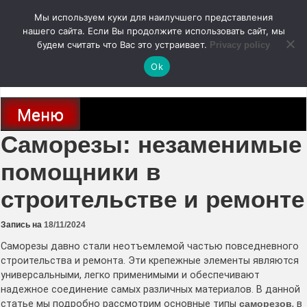
Перейти
Мы используем куки для наилучшего представления
к
содержимому
нашего сайта. Если Вы продолжите использовать сайт, мы
autodoc24.ru
будем считать что Вас это устраивает.
Privacy policy
Ok
Новости про современные автомобили и не только, новинки зарубежного
и отечественного автопрома
Меню
Саморезы: незаменимые
помощники в
строительстве и ремонте
Запись на
18/11/2024
Саморезы давно стали неотъемлемой частью повседневного
строительства и ремонта. Эти крепежные элементы являются
универсальными, легко применимыми и обеспечивают
надежное соединение самых различных материалов. В данной
статье мы подробно рассмотрим основные типы
саморезов
, в