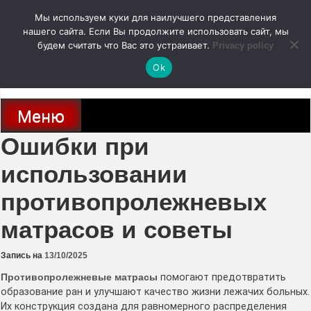
Перейти
Мы используем куки для наилучшего представления
к
содержимому
нашего сайта. Если Вы продолжите использовать сайт, мы
autodoc24.ru
будем считать что Вас это устраивает.
Privacy policy
Ok
Новости про современные автомобили и не только, новинки зарубежного
и отечественного автопрома
Меню
Ошибки при
использовании
противопролежневых
матрасов и советы
Запись на
13/10/2025
Противопролежневые матрасы
помогают предотвратить
образование ран и улучшают качество жизни лежачих больных.
Их конструкция создана для равномерного распределения