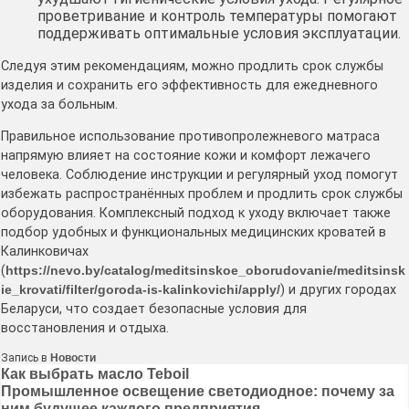
проветривание и контроль температуры помогают
поддерживать оптимальные условия эксплуатации.
Следуя этим рекомендациям, можно продлить срок службы
изделия и сохранить его эффективность для ежедневного
ухода за больным.
Правильное использование противопролежневого матраса
напрямую влияет на состояние кожи и комфорт лежачего
человека. Соблюдение инструкции и регулярный уход помогут
избежать распространённых проблем и продлить срок службы
оборудования. Комплексный подход к уходу включает также
подбор удобных и функциональных медицинских кроватей в
Калинковичах
(
https://nevo.by/catalog/meditsinskoe_oborudovanie/meditsinsk
ie_krovati/filter/goroda-is-kalinkovichi/apply/
) и других городах
Беларуси, что создает безопасные условия для
восстановления и отдыха.
Запись в
Новости
Навигация
Как выбрать масло Teboil
Промышленное освещение светодиодное: почему за
по
ним будущее каждого предприятия