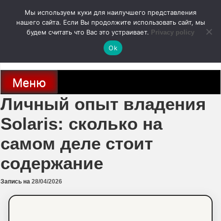
Перейти
Мы используем куки для наилучшего представления
к
содержимому
нашего сайта. Если Вы продолжите использовать сайт, мы
autodoc24.ru
будем считать что Вас это устраивает.
Privacy policy
Ok
Новости про современные автомобили и не только, новинки зарубежного
и отечественного автопрома
Меню
Личный опыт владения
Solaris: сколько на
самом деле стоит
содержание
Запись на
28/04/2026