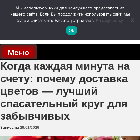
Перейти
Мы используем куки для наилучшего представления
к
содержимому
нашего сайта. Если Вы продолжите использовать сайт, мы
autodoc24.ru
будем считать что Вас это устраивает.
Privacy policy
Ok
Новости про современные автомобили и не только, новинки зарубежного
и отечественного автопрома
Меню
Когда каждая минута на
счету: почему доставка
цветов — лучший
спасательный круг для
забывчивых
Запись на
29/01/2026