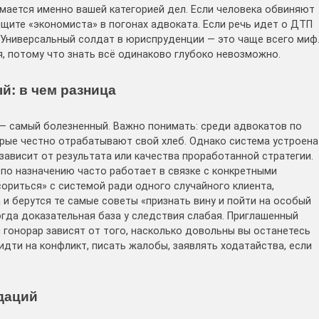
имается именно вашей категорией дел. Если человека обвиняют
щите «экономиста» в погонах адвоката. Если речь идет о ДТП
Универсальный солдат в юриспруденции — это чаще всего миф
, потому что знать всё одинаково глубоко невозможно.
й: в чем разница
 — самый болезненный. Важно понимать: среди адвокатов по
рые честно отрабатывают свой хлеб. Однако система устроена
 зависит от результата или качества проработанной стратегии.
 по назначению часто работает в связке с конкретными
ориться» с системой ради одного случайного клиента,
 и берутся те самые советы «признать вину и пойти на особый
огда доказательная база у следствия слабая. Приглашенный
и гонорар зависят от того, насколько довольны вы останетесь
идти на конфликт, писать жалобы, заявлять ходатайства, если
ндаций