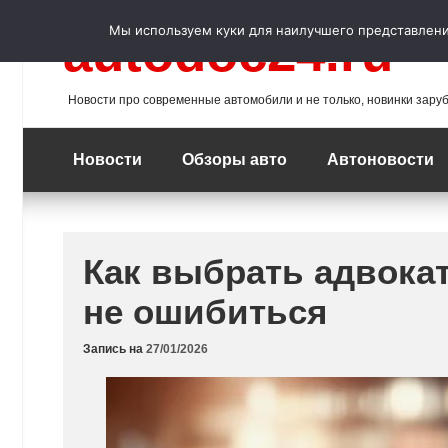
Перейти
к
Мы используем куки для наилучшего представления
autodoc24.ru
содержимому
Новости про современные автомобили и не только, новинки зару
Новости
Обзоры авто
Автоновости
Как выбрать адвока
не ошибиться
Запись на
27/01/2026