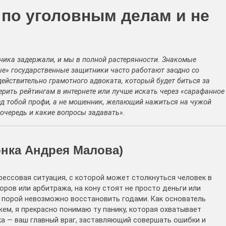
 по уголовным делам и не
ника задержали, и мы в полной растерянности. Знакомые
ные» государственные защитники часто работают заодно со
действительно грамотного адвоката, который будет биться за
верить рейтингам в интернете или лучше искать через «сарафанное
ред тобой профи, а не мошенник, желающий нажиться на чужой
 очередь и какие вопросы задавать».
онка Андрея Малова)
рессовая ситуация, с которой может столкнуться человек в
оров или арбитража, на кону стоят не просто деньги или
ю порой невозможно восстановить годами. Как основатель
ем, я прекрасно понимаю ту панику, которая охватывает
а — ваш главный враг, заставляющий совершать ошибки и