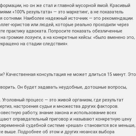
формации, но он же стал и главной мусорной ямой. Красивый
ями «100% результата» — это маркетинг, а не показатель
я сотнями. Наиболее надежный источник — это рекомендации.
оллег-юристов или людей, которые реально проходили через
айте практику адвоката. Попросите показать обезличенные
а громкие лозунги, а на конкретные кейсы: «было вменено это,
екращено на стадии следствия».
и
фи? Качественная консультация не может длиться 15 минут. Это
оворить. Он будет задавать неудобные, дотошные вопросы,
. Уголовный процесс — это живой организм, где результат
пертиз, настроения судьи и множества других факторов.
вестную работу, знание закона и использование всех
ещают оправдательный приговор и называют конкретную цену
современной судебной системе «решал» становится все меньше,
все выше. Подробнее об этом и других нюансах выбора