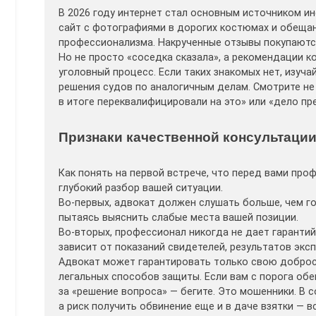
В 2026 году интернет стал основным источником ин
сайт с фотографиями в дорогих костюмах и обещани
профессионализма. Накрученные отзывы покупаютс
Но не просто «соседка сказала», а рекомендации к
уголовный процесс. Если таких знакомых нет, изуч
решения судов по аналогичным делам. Смотрите не н
в итоге переквалифицировали на это» или «дело пр
Признаки качественной консультаци
Как понять на первой встрече, что перед вами про
глубокий разбор вашей ситуации.
Во-первых, адвокат должен слушать больше, чем г
пытаясь выяснить слабые места вашей позиции.
Во-вторых, профессионал никогда не дает гарантий
зависит от показаний свидетелей, результатов экс
Адвокат может гарантировать только свою добросо
легальных способов защиты. Если вам с порога об
за «решение вопроса» — бегите. Это мошенники. В 
а риск получить обвинение еще и в даче взятки — 