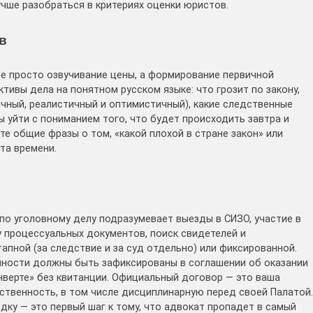
чше разобраться в критериях оценки юристов.
в
е просто озвучивание цены, а формирование первичной
тивы дела на понятном русском языке: что грозит по закону,
ичный, реалистичный и оптимистичный), какие следственные
 уйти с пониманием того, что будет происходить завтра и
те общие фразы о том, «какой плохой в стране закон» или
ата времени.
по уголовному делу подразумевает выезды в СИЗО, участие в
 процессуальных документов, поиск свидетелей и
апной (за следствие и за суд отдельно) или фиксированной.
нности должны быть зафиксированы в соглашении об оказании
нверте» без квитанции. Официальный договор — это ваша
тственность, в том числе дисциплинарную перед своей Палатой.
дку — это первый шаг к тому, что адвокат пропадет в самый