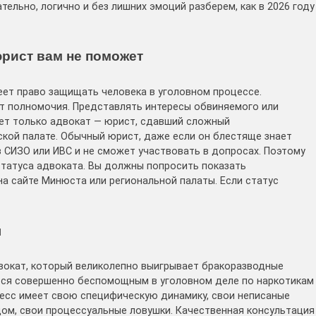
льно, логично и без лишних эмоций разберем, как в 2026 году
рист вам не поможет
еет право защищать человека в уголовном процессе.
т полномочия. Представлять интересы обвиняемого или
ет только адвокат — юрист, сдавший сложный
кой палате. Обычный юрист, даже если он блестяще знает
 СИЗО или ИВС и не сможет участвовать в допросах. Поэтому
татуса адвоката. Вы должны попросить показать
а сайте Минюста или региональной палаты. Если статус
ы
Адвокат, который великолепно выигрывает бракоразводные
ься совершенно беспомощным в уголовном деле по наркотикам
есс имеет свою специфическую динамику, свои неписаные
ом, свои процессуальные ловушки. Качественная консультация