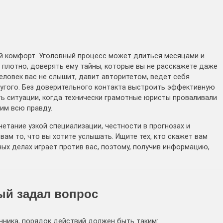
ий комфорт. Уголовный процесс может длиться месяцами и
 плотно, доверять ему тайны, которые вы не расскажете даже
человек вас не слышит, давит авторитетом, ведет себя
угого. Без доверительного контакта выстроить эффективную
ь ситуации, когда технически грамотные юристы проваливали
 им всю правду.
четание узкой специализации, честности в прогнозах и
 вам то, что вы хотите услышать. Ищите тех, кто скажет вам
ных делах играет против вас, поэтому, получив информацию,
ый задал вопрос
нника, порядок действий должен быть таким: