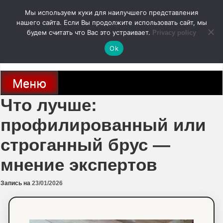
Перейти
Мы используем куки для наилучшего представления
к
содержимому
нашего сайта. Если Вы продолжите использовать сайт, мы
autodoc24.ru
будем считать что Вас это устраивает.
Privacy policy
Ok
Новости про современные автомобили и не только, новинки зарубежного
и отечественного автопрома
Меню
Что лучше:
профилированный или
строганный брус —
мнение экспертов
Запись на
23/01/2026