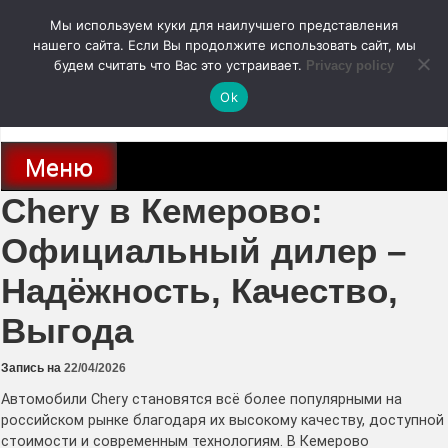
Перейти
Мы используем куки для наилучшего представления
к
содержимому
нашего сайта. Если Вы продолжите использовать сайт, мы
autodoc24.ru
будем считать что Вас это устраивает.
Privacy policy
Ok
Новости про современные автомобили и не только, новинки зарубежного
и отечественного автопрома
Меню
Chery в Кемерово:
Официальный дилер –
Надёжность, Качество,
Выгода
Запись на
22/04/2026
Автомобили Chery становятся всё более популярными на
российском рынке благодаря их высокому качеству, доступной
стоимости и современным технологиям. В Кемерово