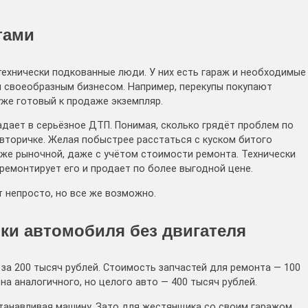
тами
ехнически подкованные люди. У них есть гараж и необходимые
я своеобразным бизнесом. Например, перекупы покупают
уже готовый к продаже экземпляр.
ает в серьёзное ДТП. Понимая, сколько грядёт проблем по
 вторичке. Желая побыстрее расстаться с куском битого
иже рыночной, даже с учётом стоимости ремонта. Технически
ремонтирует его и продает по более выгодной цене.
 непросто, но все же возможно.
пки автомобиля без двигателя
за 200 тысяч рублей. Стоимость запчастей для ремонта — 100
на аналогичного, но целого авто — 400 тысяч рублей.
станавливая машину. Зато для жестянщика со своим гаражом