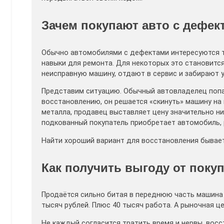
Зачем покупают авто с дефек
Обычно автомобилями с дефектами интересуются т
навыки для ремонта. Для некоторых это становитс
неисправную машину, отдают в сервис и забирают 
Представим ситуацию. Обычный автовладелец попад
восстановлению, он решается «скинуть» машину на
металла, продавец выставляет цену значительно н
подкованный покупатель приобретает автомобиль, 
Найти хороший вариант для восстановления бывает
Как получить выгоду от поку
Продаётся сильно битая в переднюю часть машина 
тысяч рублей. Плюс 40 тысяч работа. А рыночная це
Не каждый согласится тратить время и нервы, вос