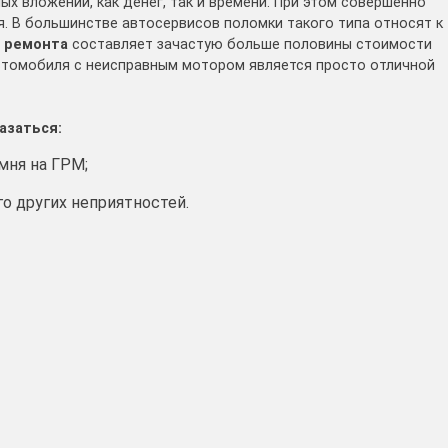
х вложений, как денег, так и времени. При этом совершенно
я. В большинстве автосервисов поломки такого типа относят к
 ремонта
составляет зачастую больше половины стоимости
автомобиля с неисправным мотором является просто отличной
азаться:
мня на ГРМ;
о других неприятностей.