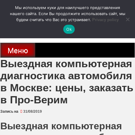
Перейти
Мы используем куки для наилучшего представления
к
содержимому
нашего сайта. Если Вы продолжите использовать сайт, мы
autodoc24.ru
будем считать что Вас это устраивает.
Privacy policy
Ok
Новости про современные автомобили и не только, новинки зарубежного
и отечественного автопрома
Меню
Выездная компьютерная
диагностика автомобиля
в Москве: цены, заказать
в Про-Верим
Запись на
31/08/2019
Выездная компьютерная