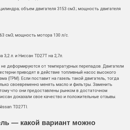
4 цилиндра; объем двигателя 3153 см3.; мощность двигателя
663 см3; мощность мотора 130 л/с.
3,2 л. и Ниссан TD27T на 2,7л.
ни не деформируются от температурных перепадов. Двигатели
Шестерни приводят в действие топливный насос высокого
ма (ГРМ). Если поставит на газель такой двигатель, тогда
лько своевременно менять масло и фильтры. Заменить
потому что они предоставлены рынком в достаточном
иссан доказали свое качество и положительные отзывы.
issan TD27TI.
ель — какой вариант можно