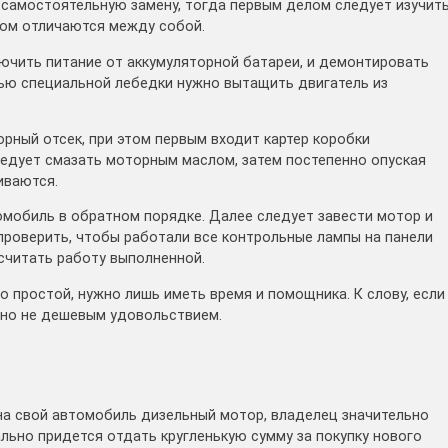
 самостоятельную замену, тогда первым делом следует изучит
ном отличаются между собой.
ючить питание от аккумуляторной батареи, и демонтировать
ью специальной лебедки нужно вытащить двигатель из
рный отсек, при этом первым входит картер коробки
едует смазать моторным маслом, затем постепенно опуская
иваются.
омобиль в обратном порядке. Далее следует завести мотор и
проверить, чтобы работали все контрольные лампы на панели
считать работу выполненной.
о простой, нужно лишь иметь время и помощника. К слову, если
ьно не дешевым удовольствием.
на свой автомобиль дизельный мотор, владелец значительно
ально придется отдать кругленькую сумму за покупку нового