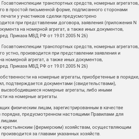
 в Госавтоинспекции транспортных средств, номерных агрегатов,
го в простой письменной форме, подписанного сторонами
е печати у участников сделки предусмотрено
дится при представлении договора, заявления (приложения N
окумента на номерной агрегат, а также иных документов,
ред. Приказа МВД РФ от 19.01.2005 N 26)
 в Госавтоинспекции транспортных средств, номерных агрегатов,
го устно, производится при представлении заявления и
а номерной агрегат, а также иных документов,
ред. Приказа МВД РФ от 19.01.2005 N 26)
собственности на номерные агрегаты, приобретенные в порядке
вил, подтверждается документами (свидетельствами),
 высвободившиеся номерные агрегаты, либо иными
ти на номерные агрегаты.
жащих физическим лицам, зарегистрированным в качестве
в порядке, предусмотренном настоящими Правилами для
 лицами.
х крестьянским (фермерским) хозяйствам, осуществляющим
производится за главами указанных хозяйств.