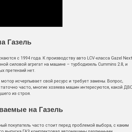
на Газель
аются с 1994 года. К производству авто LCV-класса Gazel Nex
вной силовой агрегат на машине – турбодизель Cummins 2.8, и
х претензий нет.
мотор исчерпывает свой ресурс и требует замены. Вопрос,
остаточно часто, многие хозяева машин интересуются, какой ДВ
шего из строя.
ваемые на Газель
ый покупатель часто стоит перед проблемой выбора, с каким
ого выпуска ГАЗ комплектовал автомашины различными