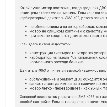
Какой лучше мотор поставить, когда «родной» ДВС 
какие цели ставит хозяин машины. Если хочется сэ
карбюраторный двигатель ЗМЗ-402, у этого вариан
по объявлениям и на авторазборках можн
мотор не слишком критичен к качеству ма
при замене «родного» двигателя такого ж
Есть здесь и свои недостатки:
конструкция «четыреста второго» устаре
карбюратор на Газель 402 капризный, сло
нормального расхода бензина.
Двигатель 4063 отличается высокой надежностью, 
обслуживание и ремонт ДВС обходится оч
запчасти всегда имеются в наличии во в
мотор легко «переваривает» как 95-ый, та
Основной недостаток у двигателя ЗМЗ-4063 тот же, 
особой настройки. Если автовладелец не хочет мног