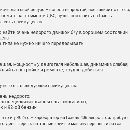
исчерпал свой ресурс – вопрос непростой, все зависит от того,
кономить на стоимости ДВС, лучше поставить на Газель
та есть преимущества:
о найти очень недорого движок б/у в хорошем состоянии;
сла;
е типа не нужно ничего переделывать.
вшая, мощность у двигателя небольшая, динамика слабая;
жный в настройке и ремонте, трудно добиться
у него есть следующие преимущества:
ень недорого;
сех специализированных автомагазинах;
к и 92-ой бензин.
что и у 402-го – карбюратор на Газель 406 непростой, требует
о денег терять на топливе, лучше машину перевести на газ.