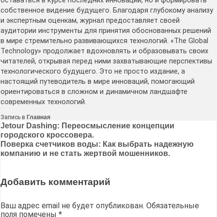
оставаться в курсе последних инноваций, но и формировать
собственное видение будущего. Благодаря глубокому анализу
и экспертным оценкам, журнал предоставляет своей
аудитории инструменты для принятия обоснованных решений
в мире стремительно развивающихся технологий. «The Global
Technology» продолжает вдохновлять и образовывать своих
читателей, открывая перед ними захватывающие перспективы
технологического будущего. Это не просто издание, а
настоящий путеводитель в мире инноваций, помогающий
ориентироваться в сложном и динамичном ландшафте
современных технологий.
Запись в
Главная
Навигация
Jetour Dashing: Переосмысление концепции
городского кроссовера.
по
Поверка счетчиков воды: Как выбрать надежную
записям
компанию и не стать жертвой мошенников.
Добавить комментарий
Ваш адрес email не будет опубликован.
Обязательные
поля помечены
*