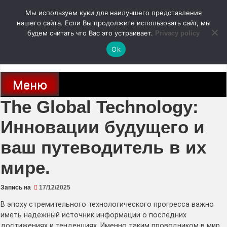
Перейти
Мы используем куки для наилучшего представления
к
содержимому
нашего сайта. Если Вы продолжите использовать сайт, мы
autodoc24.ru
будем считать что Вас это устраивает.
Privacy policy
Ok
Новости про современные автомобили и не только, новинки зарубежного
и отечественного автопрома
Меню
The Global Technology:
Инновации будущего и
ваш путеводитель в их
мире.
Запись на
17/12/2025
В эпоху стремительного технологического прогресса важно
иметь надежный источник информации о последних
достижениях и тенденциях. Именно таким проводником в мир