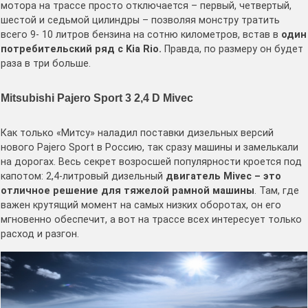
мотора на трассе просто отключается – первый, четвертый,
шестой и седьмой цилиндры – позволяя монстру тратить
всего 9- 10 литров бензина на сотню километров, встав в
один
потребительский ряд с
Kia
Rio.
Правда, по размеру он будет
раза в три больше.
Mitsubishi Pajero Sport 3 2,4 D Mivec
Как только «Митсу» наладил поставки дизельных версий
нового Pajero Sport в Россию, так сразу машины и замелькали
на дорогах. Весь секрет возросшей популярности кроется под
капотом: 2,4-литровый дизельный
двигатель
Mivec – это
отличное решение для тяжелой рамной машины
. Там, где
важен крутящий момент на самых низких оборотах, он его
мгновенно обеспечит, а вот на трассе всех интересует только
расход и разгон.