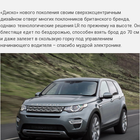
«Диско» нового поколения своим сверхэксцентричным
дизайном отверг многих поклонников британского бренда,
однако технологические решения LR по прежнему на высоте. Он
блестяще едет по бездорожью, способен взять брод до 70 см
и даже залезет в скользкую горку под управлением
начинающего водителя – спасибо мудрой электронике.