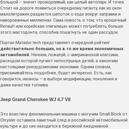
большой – значит прожорливый, как целый автопарк. И точка.
Стоит на дороге появиться очередному гиганту, как из окон
малолитражек раздается шепоток о езде вокруг заправки и
наворованных миллионах. Сама новость о том, что крошечный
Renault или корейская «пигалица» может потреблять больше
этого мастодонта, способна пошатнуть не один рассудок.
Портал Matador.tech представляет очередной рейтинг
действительно больших, но в то же время экономичных
автомобилей.
Начнем, пожалуй, с американской классики,
расходом которой пугают непослушных детей, а закончим
настоящими рекордсменами экономии. Одним словом,
присаживайтесь поудобнее, будет интересно. Есть, как
говорится, нюансы — в выборе модификации, поколения и
даже качества топлива.
Jeep Grand Cherokee WJ 4,7 V8
Это воистину феноменальная машина с могучим Small Block от
Chrysler оставила заметный след в российской автомобильной
культуре и до сих находится в бережной ежедневной