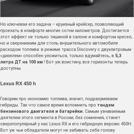
Но ключевая его задача – круизный крейсер, позволяющий
проехать в комфорте многие сотни километров. Достигается
этот эффект не только тишиной в салоне и комфортом кресел,
но и сверхнизким для столь внушительного автомобиля
расходом топлива: в режиме трасса Discovery c двухлитровым
«дизелем» способен уложиться, только вдумайтесь, в
5,3
литра ДТ на 100 км
! Вот уж воистину, все горизонты теперь
доступны.
Lexus RX 450 h
Говорим про экономию топлива, значит, подразумеваем
гибриды. Так что самое время вспомнить про
тандем
бензинового двигателя и батарейки.
Самым узнаваемым
деятелем этого сегмента в России, без сомнения, станет
сверхпопулярный у нас Lexus RX и его гибридную версию 450H.
Вот уж чьи обладатели могут не забивать себе голову