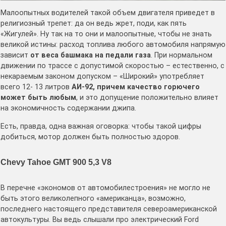
Малоопытных водителей такой объем двигателя приведет в
религиозный трепет: да он ведь жрет, поди, как пять
«Жигулей». Ну так на то они и малоопытные, чтобы не знать
великой истины: расход топлива любого автомобиля напрямую
зависит
от веса башмака на педали газа
. При нормальном
движении по трассе с допустимой скоростью – естественно, с
некараемым законом допуском – «Широкий» употребляет
всего 12- 13 литров
АИ-92, причем
качество горючего
может быть любым
, и это допущение положительно влияет
на экономичность содержании джипа.
Есть, правда, одна важная оговорка: чтобы такой цифры
добиться, мотор должен быть полностью здоров.
Chevy Tahoe GMT 900 5,3 V8
В перечне «экономов от автомобилестроения» не могло не
быть этого великолепного «американца», возможно,
последнего настоящего представителя североамериканской
автокультуры. Вы ведь слышали про электрический Ford