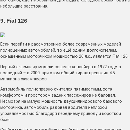
мотоцикл, адаптированный для езды в холодное время года на
небольшие расстояния.
9. Fiat 126
Если перейти к рассмотрению более современных моделей
полноценных автомобилей, то ещё одним долгожителем,
оснащённым моторчиком мощностью 26 л.с., является Fiat 126.
Первый экземпляр модели сошёл с конвейера в 1972 году, а
последний – в 2000, при этом общий тираж превысил 4,5
миллиона экземпляров.
Автомобиль полноправно считался пятиместным, хотя
комфортом и простором задних пассажиров не баловал.
Несмотря на малую мощность двухцилиндрового базового
моторчика, автомобиль радовал водителя неплохой
управляемостью благодаря переднему приводу и короткой
базе.
Слабым местом автомобильчика была низкая коррозионная