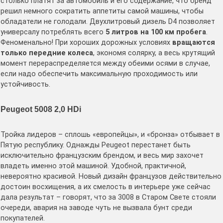
столько платят за автомобиль и его содержание, что бренд
решил немного сократить аппетиты самой машины, чтобы
обладатели не голодали. Двухлитровый дизель D4 позволяет
универсалу потреблять всего
5 литров
на 100 км пробега
.
Феноменально! При хороших дорожных условиях
вращаются
только передние колеса
, экономя солярку, а весь крутящий
момент перераспределяется между обеими осями в случае,
если надо обеспечить максимальную проходимость или
устойчивость.
Peugeot 5008 2,0 HDi
Тройка лидеров – сплошь «европейцы», и «бронза» отбывает в
Пятую республику. Однажды Peugeot перестанет быть
исключительно французским брендом, и весь мир захочет
владеть именно этой машиной. Удобной, практичной,
невероятно красивой. Новый дизайн французов действительно
достоин восхищения, а их смелость в интерьере уже сейчас
дала результат – говорят, что за 3008 в Старом Свете стояли
очереди, авария на заводе чуть не вызвала бунт среди
покупателей.