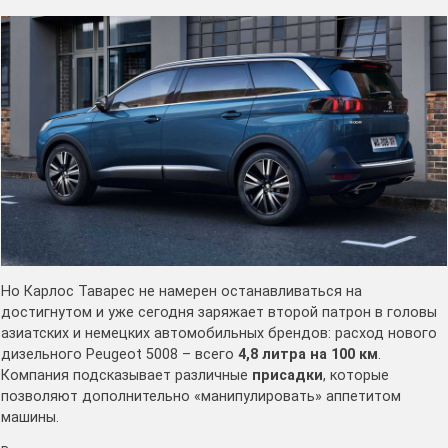
Но Карлос Таварес не намерен останавливаться на
достигнутом и уже сегодня заряжает второй патрон в головы
азиатских и немецких автомобильных брендов: расход нового
дизельного Peugeot 5008 – всего
4,8 литра на 100 км
.
Компания подсказывает различные
присадки
, которые
позволяют дополнительно «манипулировать» аппетитом
машины.