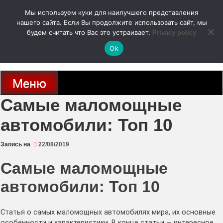
Перейти
Мы используем куки для наилучшего представления
к
содержимому
нашего сайта. Если Вы продолжите использовать сайт, мы
autodoc24.ru
будем считать что Вас это устраивает.
Privacy policy
Ok
Новости про современные автомобили и не только, новинки зарубежного
и отечественного автопрома
Меню
Самые маломощные
автомобили: Топ 10
Запись на
22/08/2019
Самые маломощные
автомобили: Топ 10
Статья о самых маломощных автомобилях мира, их основные
особенности и характеристики. В конце статьи — интересное