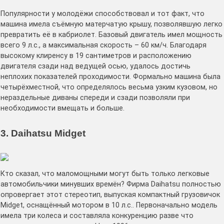
Популярности у молодёжи способствовал и тот факт, что
машина имела съёмную матерчатую крышу, позволявшую легко
превратить её в кабриолет. Базовый двигатель имел мощность
всего 9 л.с., а максимальная скорость – 60 км/ч. Благодаря
высокому клиренсу в 19 сантиметров и расположению
двигателя сзади над ведущей осью, удалось достичь
неплохих показателей проходимости. Формально машина была
четырёхместной, что определялось весьма узким кузовом, но
нераздельные диваны спереди и сзади позволяли при
необходимости вмещать и больше.
3. Daihatsu Midget
Кто сказал, что маломощными могут быть только легковые
автомобильчики минувших времён? Фирма Daihatsu полностью
опровергает этот стереотип, выпуская компактный грузовичок
Midget, оснащённый мотором в 10 л.с.. Первоначально модель
имела три колеса и составляла конкуренцию разве что