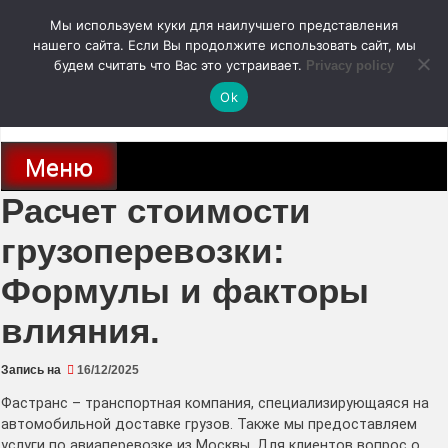
Перейти
Мы используем куки для наилучшего представления
к
содержимому
нашего сайта. Если Вы продолжите использовать сайт, мы
autodoc24.ru
будем считать что Вас это устраивает.
Privacy policy
Ok
Новости про современные автомобили и не только, новинки зарубежного
и отечественного автопрома
Меню
Расчет стоимости
грузоперевозки:
Формулы и факторы
влияния.
Запись на
16/12/2025
Фастранс – транспортная компания, специализирующаяся на
автомобильной доставке грузов. Также мы предоставляем
услуги по авиаперевозке из Москвы. Для клиентов вопрос о