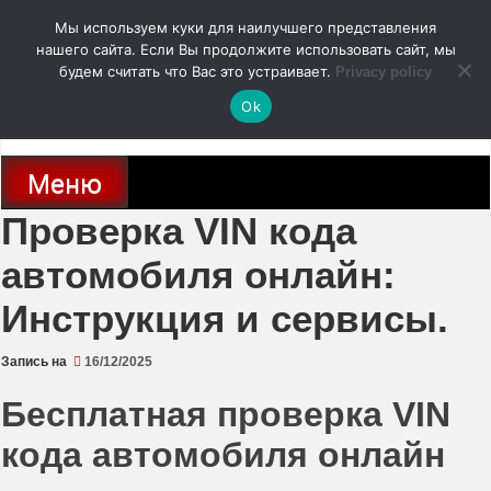
Перейти
Мы используем куки для наилучшего представления
к
содержимому
нашего сайта. Если Вы продолжите использовать сайт, мы
autodoc24.ru
будем считать что Вас это устраивает.
Privacy policy
Ok
Новости про современные автомобили и не только, новинки зарубежного
и отечественного автопрома
Меню
Проверка VIN кода
автомобиля онлайн:
Инструкция и сервисы.
Запись на
16/12/2025
Бесплатная проверка VIN
кода автомобиля онлайн