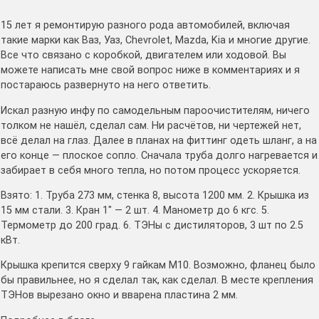
15 лет я ремонтирую разного рода автомобилей, включая
такие марки как Ваз, Уаз, Chevrolet, Mazda, Kia и многие другие.
Все что связано с коробкой, двигателем или ходовой. Вы
можете написать мне свой вопрос ниже в комментариях и я
постараюсь развернуто на него ответить.
Искал разную инфу по самодельным пароочистителям, ничего
толком не нашёл, сделал сам. Ни расчётов, ни чертежей нет,
всё делал на глаз. Далее в планах на фиттинг одеть шланг, а на
его конце — плоское сопло. Сначала труба долго нагревается и
забирает в себя много тепла, но потом процесс ускоряется.
Взято: 1. Труба 273 мм, стенка 8, высота 1200 мм. 2. Крышка из
15 мм стали. 3. Кран 1″ — 2 шт. 4. Манометр до 6 кгс. 5.
Термометр до 200 град. 6. ТЭНы с дистиляторов, 3 шт по 2.5
кВт.
Крышка крепится сверху 9 гайкам М10. Возможно, фланец было
бы правильнее, но я сделал так, как сделал. В месте крепления
ТЭНов вырезано окно и вварена пластина 2 мм.