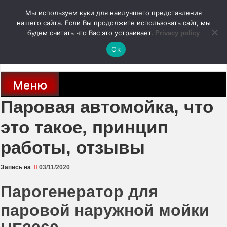
Перейти
Мы используем куки для наилучшего представления
к
содержимому
нашего сайта. Если Вы продолжите использовать сайт, мы
autodoc24.ru
будем считать что Вас это устраивает.
Privacy policy
Ok
Новости про современные автомобили и не только, новинки зарубежного
и отечественного автопрома
Меню
Паровая автомойка, что
это такое, принцип
работы, отзывы
Запись на
03/11/2020
Парогенератор для
паровой наружной мойки