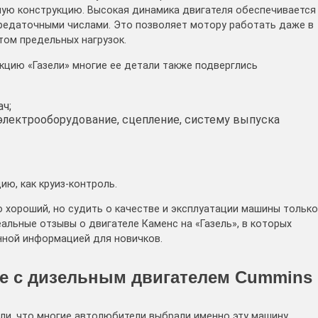
ную конструкцию. Высокая динамика двигателя обеспечивается
едаточными числами. Это позволяет мотору работать даже в
том предельных нагрузок.
кцию «Газели» многие ее детали также подверглись
ч;
электрооборудование, сцепление, систему выпуска
ию, как круиз-контроль.
 хороший, но судить о качестве и эксплуатации машины только
альные отзывы о двигателе Каменс на «Газель», в которых
нной информацией для новичков.
е с дизельным двигателем Cummins
али, что многие автолюбители выбрали именно эту машину