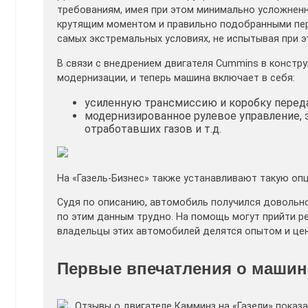
требованиям, имея при этом минимально усложнен
крутящим моментом и правильно подобранными пер
самых экстремальных условиях, не испытывая при э
В связи с внедрением двигателя Cummins в констру
модернизации, и теперь машина включает в себя:
усиленную трансмиссию и коробку переда
модернизированное рулевое управление, 
отработавших газов и т.д.
На «Газель-Бизнес» также устанавливают такую опц
Судя по описанию, автомобиль получился довольно
по этим данным трудно. На помощь могут прийти ре
владельцы этих автомобилей делятся опытом и це
Первые впечатления о машин
Отзывы о двигателе Камминз на «Газели» показ