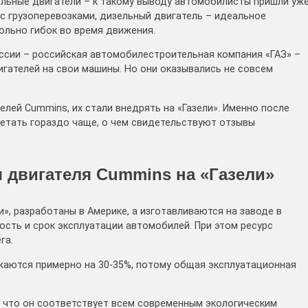
ельные двигатели – к такому выводу автомобилисты пришли уж
 с грузоперевозками, дизельный двигатель – идеальное
ольно гибок во время движения.
ссии – российская автомобилестроительная компания «ГАЗ» –
гателей на свои машины. Но они оказывались не совсем
лей Cummins, их стали внедрять на «Газели». Именно после
етать гораздо чаще, о чем свидетельствуют отзывы
 двигателя Cummins на «Газели»
», разработаны в Америке, а изготавливаются на заводе в
ость и срок эксплуатации автомобилей. При этом ресурс
га.
жаются примерно на 30-35%, потому общая эксплуатационная
 что он соответствует всем современным экологическим