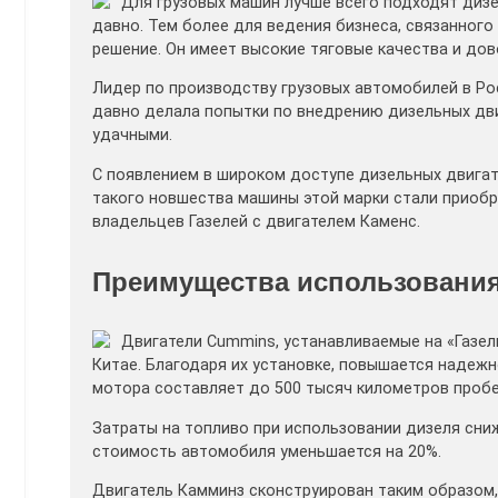
Для грузовых машин лучше всего подходят диз
давно. Тем более для ведения бизнеса, связанного
решение. Он имеет высокие тяговые качества и дов
Лидер по производству грузовых автомобилей в Ро
давно делала попытки по внедрению дизельных дви
удачными.
С появлением в широком доступе дизельных двигате
такого новшества машины этой марки стали приобр
владельцев Газелей с двигателем Каменс.
Преимущества использования
Двигатели Cummins, устанавливаемые на «Газели
Китае. Благодаря их установке, повышается надежн
мотора составляет до 500 тысяч километров пробе
Затраты на топливо при использовании дизеля сни
стоимость автомобиля уменьшается на 20%.
Двигатель Камминз сконструирован таким образом,