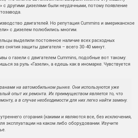
» с другими дизелями были неудачными, потому появление
тозавода.
изводство двигателей. Но репутация Cummins и американское
зели» с дизелем полюбились многим.
ельцы выделили постоянное наличие всех расходных
з снятия защиты двигателя – всего 30-40 минут.
ы о газели с двигателем Cummins, подобные вот такому:
ься за руль «Газели», а едешь как в иномарке. Чувствуется
еранами на автомобильном рынке. Они используются уже
малый опыт их ремонта. Их преимуществом является то, что
монту, а в случае необходимости для них легко найти замену.
утреннего сгорания (какими и являются все, без исключения,
ля эксплуатации на каком либо оборудовании. Изучите
ье.