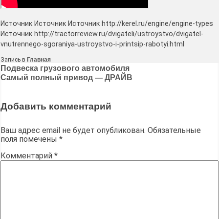
Источник Источник Источник http://kerel.ru/engine/engine-types
Источник http://tractorreview.ru/dvigateli/ustroystvo/dvigatel-
vnutrennego-sgoraniya-ustroystvo-i-printsip-rabotyi.html
Запись в
Главная
Навигация
Подвеска грузового автомобиля
Самый полный привод — ДРАЙВ
по
записям
Добавить комментарий
Ваш адрес email не будет опубликован.
Обязательные
поля помечены
*
Комментарий
*