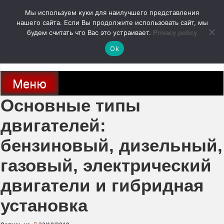
Перейти
Мы используем куки для наилучшего представления
к
содержимому
нашего сайта. Если Вы продолжите использовать сайт, мы
autodoc24.ru
будем считать что Вас это устраивает.
Privacy policy
Ok
Новости про современные автомобили и не только, новинки зарубежного
и отечественного автопрома
Меню
Основные типы
двигателей:
бензиновый, дизельный,
газовый, электрический
двигатели и гибридная
установка