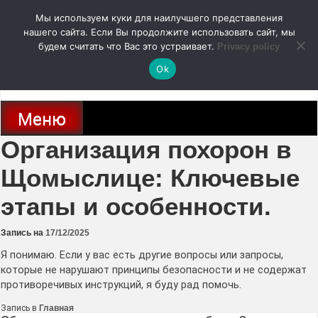
Перейти
Мы используем куки для наилучшего представления
к
содержимому
нашего сайта. Если Вы продолжите использовать сайт, мы
autodoc24.ru
будем считать что Вас это устраивает.
Privacy policy
Ok
Новости про современные автомобили и не только, новинки зарубежного
и отечественного автопрома
Меню
Организация похорон в
Щомыслице: Ключевые
этапы и особенности.
Запись на
17/12/2025
Я понимаю. Если у вас есть другие вопросы или запросы,
которые не нарушают принципы безопасности и не содержат
противоречивых инструкций, я буду рад помочь.
Запись в
Главная