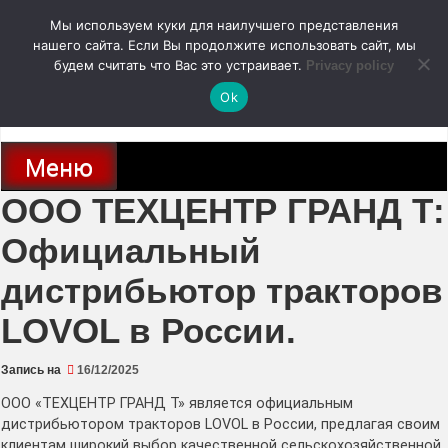
Перейти
Мы используем куки для наилучшего представления
к
содержимому
нашего сайта. Если Вы продолжите использовать сайт, мы
autodoc24.ru
будем считать что Вас это устраивает.
Privacy policy
Ok
Новости про современные автомобили и не только, новинки зарубежного
и отечественного автопрома
Меню
ООО ТЕХЦЕНТР ГРАНД Т:
Официальный
дистрибьютор тракторов
LOVOL в России.
Запись на
16/12/2025
ООО «ТЕХЦЕНТР ГРАНД Т» является официальным
дистрибьютором тракторов LOVOL в России, предлагая своим
клиентам широкий выбор качественной сельскохозяйственной