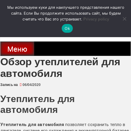
Перейти
Мы используем куки для наилучшего представления нашего
к
содержимому
сайта. Если Вы продолжите использовать сайт, мы будем
autodoc24.ru
считать что Вас это устраивает.
Privacy policy
Ok
Новости про современные автомобили и не только, новинки зарубежного
и отечественного автопрома
Меню
Обзор утеплителей для
автомобиля
Запись на
06/04/2020
Утеплитель для
автомобиля
Утеплитель для автомобиля
позволяет сохранить тепло в
двигателе, системе его охлаждения и аккумуляторной батарее.