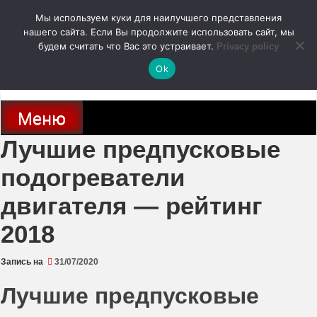
Перейти
Мы используем куки для наилучшего представления
к
содержимому
нашего сайта. Если Вы продолжите использовать сайт, мы
autodoc24.ru
будем считать что Вас это устраивает.
Privacy policy
Ok
Новости про современные автомобили и не только, новинки зарубежного
и отечественного автопрома
Меню
Лучшие предпусковые
подогреватели
двигателя — рейтинг
2018
Запись на
31/07/2020
Лучшие предпусковые