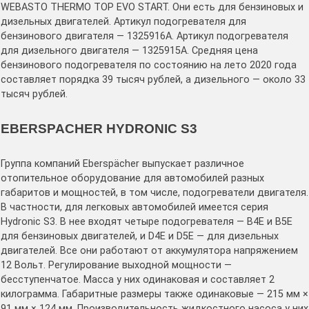
WEBASTO THERMO TOP EVO START. Они есть для бензиновых и
дизельных двигателей. Артикул подогревателя для
бензинового двигателя — 1325916A. Артикул подогревателя
для дизельного двигателя — 1325915A. Средняя цена
бензинового подогревателя по состоянию на лето 2020 года
составляет порядка 39 тысяч рублей, а дизельного — около 33
тысяч рублей.
EBERSPACHER HYDRONIC S3
Группа компаний Eberspächer выпускает различное
отопительное оборудование для автомобилей разных
габаритов и мощностей, в том числе, подогреватели двигателя.
В частности, для легковых автомобилей имеется серия
Hydronic S3. В нее входят четыре подогревателя — B4E и B5E
для бензиновых двигателей, и D4E и D5E — для дизельных
двигателей. Все они работают от аккумулятора напряжением
12 Вольт. Регулирование выходной мощности —
бесступенчатое. Масса у них одинаковая и составляет 2
килограмма. Габаритные размеры также одинаковые — 215 мм ×
91 мм × 124 мм. Производительность жидкостного насоса у них