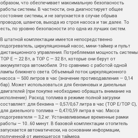
образом, что обеспечивает максимальную безопасность
работы системы. В частности, она диагностирует общее
состояние системы, и не запускается в случае обрыва
проводов, шлангов, выхода из строя насоса и так далее. То
есть, по уровню безопасности это одна из лучших систем.
В штатной комплектации имеется непосредственно
подогреватель, циркуляционный насос, мини-таймер и пульт
дистанционного управления. Потребляемая мощность системы
ТОР Е — 22 Вт, а ТОР С — 32 Вт, которые они берут от
аккумулятора автомобиля. Это сравнимо с работой одной
лампы ближнего света. Объемный поток циркуляционного
насоса — 500 литров в час (значение противодавления — 0,14
бар). Может использоваться для бензиновых и дизельных
двигателей (при покупке необходимо обращать внимание на
исполнение). Расход топлива в режиме полной загрузки
составляет: для бензина — 0,57/0,67 литра в час (ТОР Е/ТОР С),
для дизельного топлива — 0,47/0,59 литра в час. Масса
подогревателя — 3,2 кг. Устанавливаемые временные рамки
работы — 10…60 минут. В базовой комплектации отопитель
запускается автоматически, на основании информации,
полученной от имеющегося таймера.