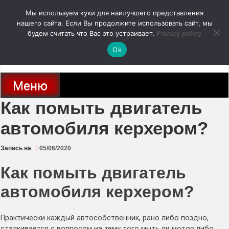
Перейти
Мы используем куки для наилучшего представления
к
содержимому
нашего сайта. Если Вы продолжите использовать сайт, мы
autodoc24.ru
будем считать что Вас это устраивает.
Privacy policy
Ok
Новости про современные автомобили и не только, новинки зарубежного
и отечественного автопрома
Меню
Как помыть двигатель
автомобиля керхером?
Запись на
05/06/2020
Как помыть двигатель
автомобиля керхером?
Практически каждый автособственник, рано либо поздно,
сталкивается с вопросом на тему того мыть ли мотор либо