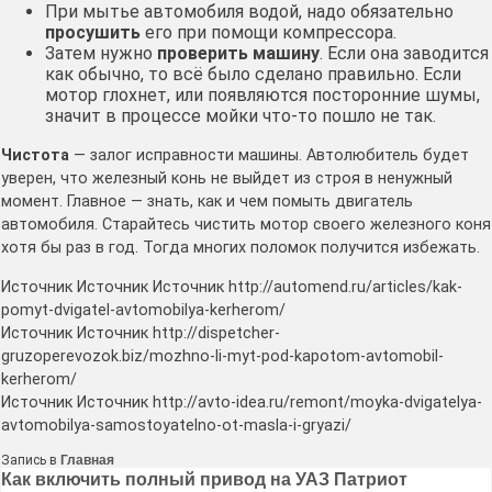
При мытье автомобиля водой, надо обязательно
просушить
его при помощи компрессора.
Затем нужно
проверить машину
. Если она заводится
как обычно, то всё было сделано правильно. Если
мотор глохнет, или появляются посторонние шумы,
значит в процессе мойки что-то пошло не так.
Чистота
— залог исправности машины. Автолюбитель будет
уверен, что железный конь не выйдет из строя в ненужный
момент. Главное — знать, как и чем помыть двигатель
автомобиля. Старайтесь чистить мотор своего железного коня
хотя бы раз в год. Тогда многих поломок получится избежать.
Источник Источник Источник http://automend.ru/articles/kak-
pomyt-dvigatel-avtomobilya-kerherom/
Источник Источник http://dispetcher-
gruzoperevozok.biz/mozhno-li-myt-pod-kapotom-avtomobil-
kerherom/
Источник Источник http://avto-idea.ru/remont/moyka-dvigatelya-
avtomobilya-samostoyatelno-ot-masla-i-gryazi/
Запись в
Главная
Навигация
Как включить полный привод на УАЗ Патриот