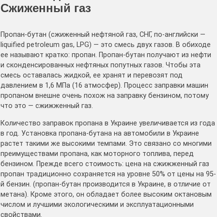
Сжиженный газ
Пропан-бутан (сжиженный нефтяной газ, СНГ, по-английски —
liquified petroleum gas, LPG) — это смесь двух газов. В обиходе
ее называют кратко: пропан. Пропан-бутан получают из нефти
и сконденсированных нефтяных попутных газов. Чтобы эта
смесь оставалась жидкой, ее хранят и перевозят под
давлением в 1,6 МПа (16 атмосфер). Процесс заправки машин
пропаном внешне очень похож на заправку бензином, потому
что это — сжижженный газ.
Количество заправок пропана в Украине увеличивается из года
в год. Установка пропана-бутана на автомобили в Украине
растет такими же высокими темпами. Это связано со многими
преимуществами пропана, как моторного топлива, перед
бензином. Прежде всего стоимость: цена на сжижженный газ
пропан традиционно сохраняется на уровне 50% от цены на 95-
й бензин. (пропан-бутан производится в Украине, в отличие от
метана). Кроме этого, он обладает более высоким октановым
числом и лучшими экологическими и эксплуатационными
свойствами.