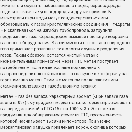
очистить и осушить, избавившись от воды, сероводорода,
отделить тяжелые углеводороды и другие примеси. В
магистрали пары воды могут конденсироваться или
образовывать с газом кристаллические соединения – гидраты
– и скапливаться на изгибах трубопровода, затрудняя
продвижение газа. Сероводород вызывает сильную коррозию
газового оборудования. В зависимости от состава природного
газа применяют различные технологии осушки и разделения
газов. Таким образом, остается чистый метан с
незначительными примесями. Через ГТС метан поступает
потребителям. Если ваше жилище подключено к
газораспределительной системе, то на кухне в конфорке у вас
горит именно метан. Этим же метаном после сжатия или
сжижения заправляют газобаллонную технику.
Метан – газ без запаха, характерный аромат («При запахе газа
звонить 09») ему придают меркаптаны, которые впрыскивают в
газ перед закачкой в ГТС (16 г на 1000 м 3 ). Этот метод
придумали для обнаружения утечек из ГТС, протяженность
которой насчитывает тысячи километров. При утечке
меркаптановая отдушка привлекает ворон, скопища которых