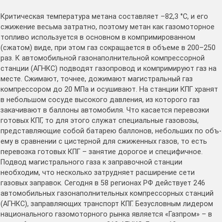
Критическая температура метана составляет –82,3 °С, и его
сжижение весьма затратно, поэтому метан как газомоторное
топливо используется в основном в компримированном
(сжатом) виде, при этом газ сокращается в объеме в 200–250
раз. К автомобильной газонаполнительной компрессорной
станции (АГНКС) подводят газопровод и компримируют газ на
месте. Сжимают, точнее, дожимают магистральный газ
компрессором до 20 МПа и осушивают. На станции КПГ хранят
в небольшом сосуде высокого давления, из которого газ
закачивают в баллоны автомобиля. Что касается перевозки
готовых КПГ, то для этого служат специальные газовозы,
представляющие собой батарею баллонов, небольших по объ-
ему в сравнении с цистерной для сжиженных газов, то есть
перевозка готовых КПГ – занятие дорогое и специфичное.
Подвод магистрального газа к заправочной станции
необходим, что несколько затрудняет расширение сети
газовых заправок. Сегодня в 58 регионах РФ действует 246
автомобильных газонаполнительных компрессорных станций
(АГНКС), заправляющих транспорт КПГ. Безусловным лидером
национального газомоторного рынка является «Газпром» – в