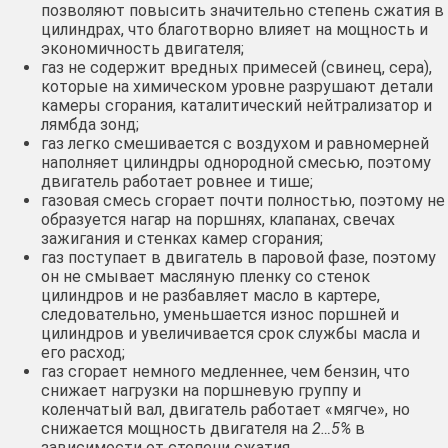
позволяют повысить значительно степень сжатия в
цилиндрах, что благотворно влияет на мощность и
экономичность двигателя;
газ не содержит вредных примесей (свинец, сера),
которые на химическом уровне разрушают детали
камеры сгорания, каталитический нейтрализатор и
лямбда зонд;
газ легко смешивается с воздухом и равномерней
наполняет цилиндры однородной смесью, поэтому
двигатель работает ровнее и тише;
газовая смесь сгорает почти полностью, поэтому не
образуется нагар на поршнях, клапанах, свечах
зажигания и стенках камер сгорания;
газ поступает в двигатель в паровой фазе, поэтому
он не смывает масляную пленку со стенок
цилиндров и не разбавляет масло в картере,
следовательно, уменьшается износ поршней и
цилиндров и увеличивается срок службы масла и
его расход;
газ сгорает немного медленнее, чем бензин, что
снижает нагрузки на поршневую группу и
коленчатый вал, двигатель работает «мягче», но
снижается мощность двигателя на
2…5%
в
зависимости от степени сжатия.