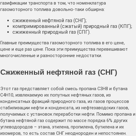
газификации транспорта в том, что номенклатура
газомоторного топлива довольно-таки обширна:
сжиженный нефтяной газ (СНГ);
компримированный (сжатый) природный газ (КПГ);
сжиженный природный газ (СПГ).
Главные преимущества газомоторного топлива в его цене,
цене и еще раз цене. Пока эти преимущества перевешивают
многочисленные и разносторонние недостатки.
Сжиженный нефтяной газ (СНГ)
Этот газ представляет собой смесь пропана С3Н8 и бутана
С4Н10, извлекаемую их попутных нефтяных газов, из
конденсатных фракций природного газа, из газов процессов
стабилизации нефти и конденсата, из нефтезаводских газов,
получаемых с установок переработки нефти. Помимо пропана и
бутана нефтяной газ содержит по массе порядка 6% других
углеводородов – этана, этилена, пропилена, бутилена и их
изомеров, то есть состав СНГ неоднороден и непостоянен.