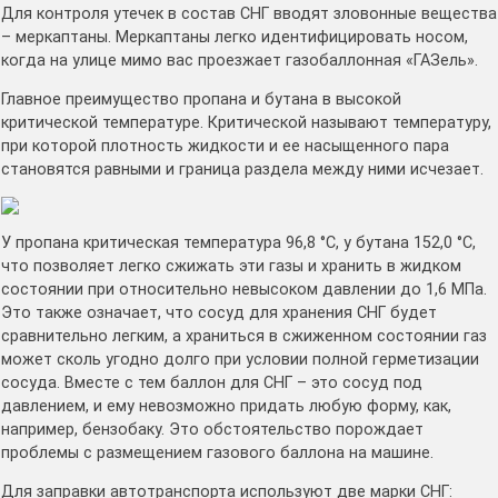
Для контроля утечек в состав СНГ вводят зловонные вещества
– меркаптаны. Меркаптаны легко идентифицировать носом,
когда на улице мимо вас проезжает газобаллонная «ГАЗель».
Главное преимущество пропана и бутана в высокой
критической температуре. Критической называют температуру,
при которой плотность жидкости и ее насыщенного пара
становятся равными и граница раздела между ними исчезает.
У пропана критическая температура 96,8 °C, у бутана 152,0 °C,
что позволяет легко сжижать эти газы и хранить в жидком
состоянии при относительно невысоком давлении до 1,6 МПа.
Это также означает, что сосуд для хранения СНГ будет
сравнительно легким, а храниться в сжиженном состоянии газ
может сколь угодно долго при условии полной герметизации
сосуда. Вместе с тем баллон для СНГ – это сосуд под
давлением, и ему невозможно придать любую форму, как,
например, бензобаку. Это обстоятельство порождает
проблемы с размещением газового баллона на машине.
Для заправки автотранспорта используют две марки СНГ: