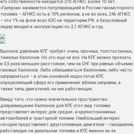
его собственности находится 210 АГНКС. Более 10 лет
«Газпром» занимается популяризацией в России газомоторного
топлива – АГНКС есть в 70% регионов, а не во всех, 246 АГНКС
– это 1% на фоне всех АЗС на территории РФ, а безусловный
лидер вводил в эксплуатацию по 2,1 АГНКС в год.
Высокое давление КПГ требует очень прочных, толстостенных,
тяжелых баллонов. Но это еще не всё. На КПГ можно проехать
в 3,5 раза меньшее расстояние, чем на СНГ при равных объемах
газовых баллонов. Либо обвешиваться баллонами, либо часто
заправляться – в этом основной недостаток КПГ,
определяющий сферу его применения: вблизи заправки, а
также типы двигателей, на них работающих.
Ввиду того, что нужно значительное пространство
дляразмещения баллонов для КПГ, этот вид топлива
представляет интерес для средне- и крупнотоннажных
автомобилей и тракторной техники. Наибольший интерес
сегодня представляют двухтопливные двигатели – газодизели,
работающие на дизельном топливе и КПГ, именно из-за