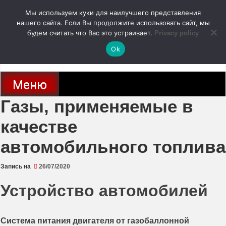
Перейти
Мы используем куки для наилучшего представления
к
содержимому
нашего сайта. Если Вы продолжите использовать сайт, мы
autodoc24.ru
будем считать что Вас это устраивает.
Privacy policy
Ok
Новости про современные автомобили и не только, новинки зарубежного
и отечественного автопрома
Меню
Газы, применяемые в
качестве
автомобильного топлива
Запись на
26/07/2020
Устройство автомобилей
Система питания двигателя от газобаллонной