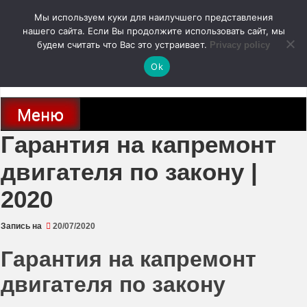
Перейти
Мы используем куки для наилучшего представления
к
содержимому
нашего сайта. Если Вы продолжите использовать сайт, мы
autodoc24.ru
будем считать что Вас это устраивает.
Privacy policy
Ok
Новости про современные автомобили и не только, новинки зарубежного
и отечественного автопрома
Меню
Гарантия на капремонт
двигателя по закону |
2020
Запись на
20/07/2020
Гарантия на капремонт
двигателя по закону