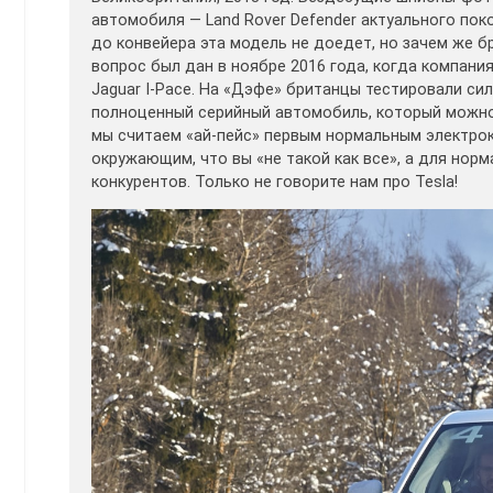
автомобиля — Land Rover Defender актуального пок
до конвейера эта модель не доедет, но зачем же 
вопрос был дан в ноябре 2016 года, когда компани
Jaguar I-Pace. На «Дэфе» британцы тестировали си
полноценный серийный автомобиль, который можно 
мы считаем «ай-пейс» первым нормальным электрок
окружающим, что вы «не такой как все», а для норма
конкурентов. Только не говорите нам про Tesla!