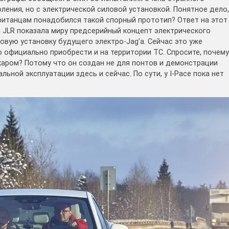
оления, но с электрической силовой установкой. Понятное дело,
британцам понадобился такой спорный прототип? Ответ на этот
я JLR показала миру предсерийный концепт электрического
ловую установку будущего электро-Jag’a. Сейчас это уже
официально приобрести и на территории ТС. Спросите, почему
аром? Потому что он создан не для понтов и демонстрации
льной эксплуатации здесь и сейчас. По сути, у I-Pace пока нет