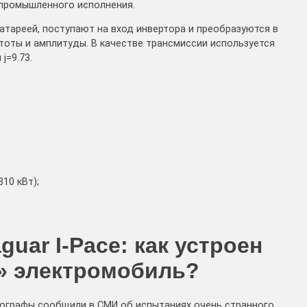
 промышленного исполнения.
атареей, поступают на вход инвертора и преобразуются в
оты и амплитуды. В качестве трансмиссии используется
j=9.73.
10 кВт);
guar I-Pace: как устроен
» электромобиль?
тографы сообщили в СМИ об испытаниях очень странного