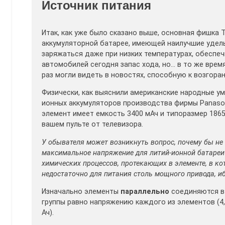
Источник питания
Итак, как уже было сказано выше, основная фишка
аккумуляторной батарее, имеющей наилучшие удель
заряжаться даже при низких температурах, обесп
автомобилей сегодня запас хода, но… в то же вре
раз могли видеть в новостях, способную к возгора
Физически, как выяснили американские народные ум
ионных аккумуляторов производства фирмы Panaso
элемент имеет емкость 3400 мАч и типоразмер 18650,
вашем пульте от телевизора.
У обывателя может возникнуть вопрос, почему бы не 
максимальное напряжение для литий-ионной батареи 
химических процессов, протекающих в элементе, в кот
недостаточно для питания столь мощного привода, иб
Изначально элементы
параллельно
соединяются 
группы равно напряжению каждого из элементов (4,
Ач).