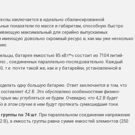
 Теслы заключается в идеально сбалансированной
ные показатели по массе и габаритам, способную быстро
ечивающую максимальный для серийно выпускаемых
мя имеющую довольно скромный ресурс и, как мы уже несколько
нию.
ельцы, батарея емкостью 85 кВт*ч состоит из 7104 литий-
nic , соединенных параллельно-последовательно. Каждый
 т.е. почти такой же, как и у батарейки, установленной в
сделать одну большую батарею. Ответ заключается в том, что
составляет 4,2 В. Это обусловлено особенностями физико-
орые мы углубляться не будем. Очевидно, что 4,2 В будет
о в этом случае в нем будут протекать сумасшедшие токи.
в
группы по 74 шт
. При параллельном соединении напряжение
2 В), а емкость группы равна сумме емкостей элементов (250