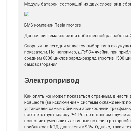
Модуль батареи, состоящий из двух слоев, вид сбок
BMS компании Tesla motors
Данная система является собственной разработкой 
Спорным на сегодня является выбор типа аккумуля
показатели. Но, например,
LiFePO
4 ячейки, при приб
среднем 6000 циклов заряд-разряд (против 1500 ци
самовозгорания.
Электропривод
Как опять же может показаться странным, в части
новшеств (за исключением системы охлаждения: по
установлен самый обычный асинхронный трехфазны
соответствует классу
IE
4. Ротор в данном случае 
позволяет уменьшить активные потери в роторной 
приближает КПД двигателя к 98%. Однако, такая те