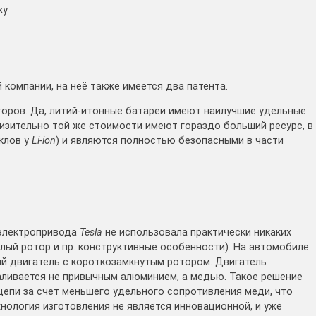
у.
компании, на неё также имеется два патента.
торов. Да, литий-итонные батареи имеют наилучшие удельные
лизительно той же стоимости имеют гораздо больший ресурс, в
клов у
Li-ion
) и являются полностью безопасными в части
 электропривода
Tesla
не использовала практически никаких
лый ротор и пр. конструктивные особенности). На автомобиле
й двигатель с короткозамкнутым ротором. Двигатель
заливается не привычным алюминием, а медью. Такое решение
цепи за счет меньшего удельного сопротивления меди, что
хнология изготовления не является инновационной, и уже