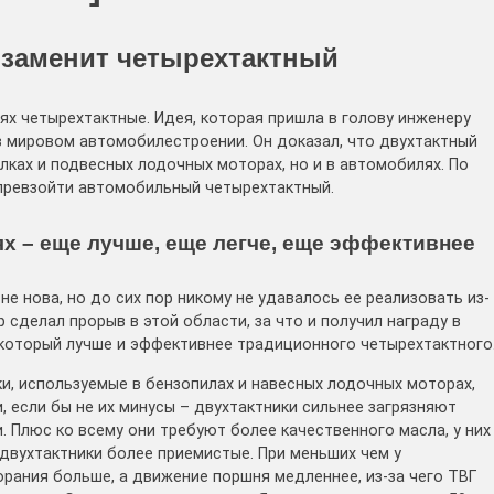
 заменит четырехтактный
ях четырехтактные. Идея, которая пришла в голову инженеру
 мировом автомобилестроении. Он доказал, что двухтактный
ках и подвесных лодочных моторах, но и в автомобилях. По
превзойти автомобильный четырехтактный.
х – еще лучше, еще легче, еще эффективнее
е нова, но до сих пор никому не удавалось ее реализовать из-
 сделал прорыв в этой области, за что и получил награду в
, который лучше и эффективнее традиционного четырехтактного
и, используемые в бензопилах и навесных лодочных моторах,
 если бы не их минусы – двухтактники сильнее загрязняют
 Плюс ко всему они требуют более качественного масла, у них
двухтактники более приемистые. При меньших чем у
орания больше, а движение поршня медленнее, из-за чего ТВГ