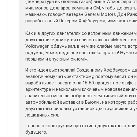
(температура выхлопных газов) выше. Атмосфера ст
миллионов долларов компании GM, чтобы доказать,
машинах», говорит ветеран General Motors Дон Ра
разработанный Петером Хофбауером, изменил точку
Как и в других двигателях со встречным движение
двухтактнике движутся горизонтально. «Момент ис
Volkswagen обдумывал, в чем же слабые места вст
подумал, Боже, ведь все настолько просто! Нужно
поршнем и впускным окном!».
И его идея выстрелила! Созданному Хофбауером дв
аналогичному четырехтактному, поэтому весит он н
вырабатывает энергию на 15-50-процентное эффект
архитектуре и нескольким ключевым нововведения
значительно меньше выбросов, чем типичный двухт
автомобильной выставки в Бьюли , на которую раб
двухтактных силовых установок для грузовиков и 
лошадиных сил.
Теперь о конструкции прототипа двухтактного дви
будущего.