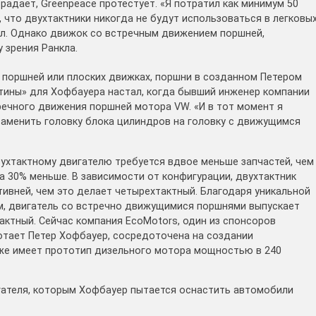
радает, Greenpeace протестует. «Я потратил как минимум 50
 что двухтактники никогда не будут использоваться в легковы
нкл. Однако движок со встречным движением поршней,
 зрения Ранкла.
м поршней или плоских движках, поршни в созданном Петером
тины» для Хофбауера настал, когда бывший инженер компании
речного движения поршней мотора VW. «И в тот момент я
 заменить головку блока цилиндров на головку с движущимся
ухтактному двигателю требуется вдвое меньше запчастей, чем
а 30% меньше. В зависимости от конфигурации, двухтактник
ивней, чем это делает четырехтактный. Благодаря уникальной
м, двигатель со встречно движущимися поршнями выпускает
актный. Сейчас компания EcoMotors, один из спонсоров
отает Петер Хофбауер, сосредоточена на создании
уже имеет прототип дизельного мотора мощностью в 240
гателя, которым Хофбауер пытается оснастить автомобили