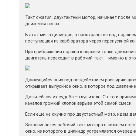
Такт сжатия, двухтактный мотор, начинает после 
движения вверх.
В этот миг в цилиндре, в пространстве над поршне
поступившая из карбюратора через перепускной кан
При приближении поршня к верхней точке движения,
двигатель переходит в рабочий такт – именно в эт
Движущийся вниз под воздействием расширяющихся
открывает выпускное окно, в которое под давлени
Дальнейшая их судьба – глушитель. Он-то и прини
каналов громкий хлопок взрыва этой самой смеси.
Если ещё не скучно про двухтактный мотр, идем да
Заканчивается рабочий такт мотора в нижнем полож
окно, из которого в цилиндр устремляется очередн