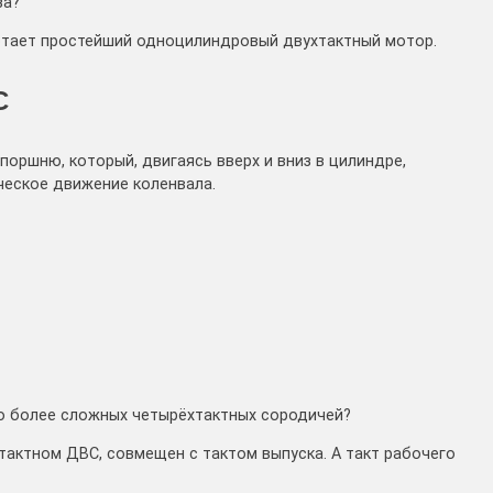
за?
ботает простейший одноцилиндровый двухтактный мотор.
С
поршню, который, двигаясь вверх и вниз в цилиндре,
ческое движение коленвала.
го более сложных четырёхтактных сородичей?
хтактном ДВС, совмещен с тактом выпуска. А такт рабочего