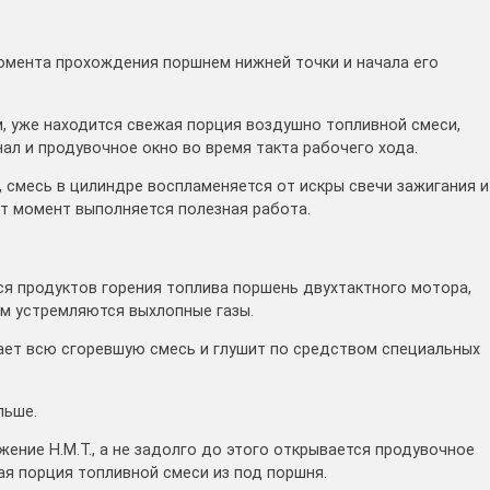
момента прохождения поршнем нижней точки и начала его
м, уже находится свежая порция воздушно топливной смеси,
ал и продувочное окно во время такта рабочего хода.
 смесь в цилиндре воспламеняется от искры свечи зажигания и
от момент выполняется полезная работа.
 продуктов горения топлива поршень двухтактного мотора,
ем устремляются выхлопные газы.
мает всю сгоревшую смесь и глушит по средством специальных
льше.
ение Н.М.Т., а не задолго до этого открывается продувочное
ая порция топливной смеси из под поршня.