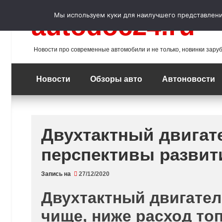
Перейти
к
Мы используем куки для наилучшего представления
autodoc24.ru
содержимому
Новости про современные автомобили и не только, новинки зару
Новости
Обзоры авто
Автоновости
Двухтактный двигат
перспективы развит
Запись на
27/12/2020
Двухтактный двигател
чище, ниже расход то