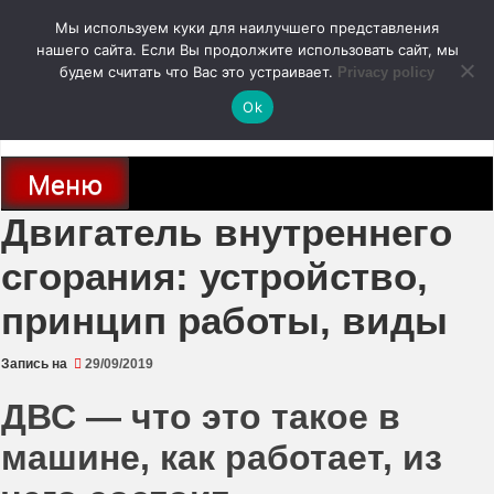
Перейти
Мы используем куки для наилучшего представления
к
содержимому
нашего сайта. Если Вы продолжите использовать сайт, мы
autodoc24.ru
будем считать что Вас это устраивает.
Privacy policy
Ok
Новости про современные автомобили и не только, новинки зарубежного
и отечественного автопрома
Меню
Двигатель внутреннего
сгорания: устройство,
принцип работы, виды
Запись на
29/09/2019
ДВС — что это такое в
машине, как работает, из