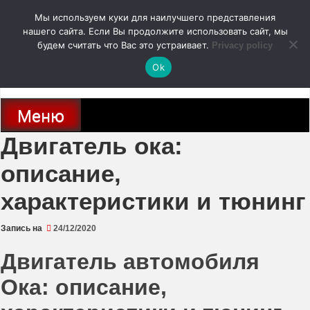
Перейти
Мы используем куки для наилучшего представления
к
содержимому
нашего сайта. Если Вы продолжите использовать сайт, мы
autodoc24.ru
будем считать что Вас это устраивает.
Privacy policy
Ok
Новости про современные автомобили и не только, новинки зарубежного
и отечественного автопрома
Меню
Двигатель ока:
описание,
характеристики и тюнинг
Запись на
24/12/2020
Двигатель автомобиля
Ока: описание,