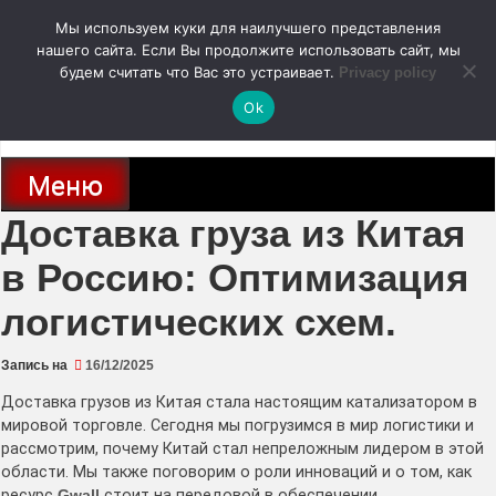
Перейти
Мы используем куки для наилучшего представления
к
содержимому
нашего сайта. Если Вы продолжите использовать сайт, мы
autodoc24.ru
будем считать что Вас это устраивает.
Privacy policy
Ok
Новости про современные автомобили и не только, новинки зарубежного
и отечественного автопрома
Меню
Доставка груза из Китая
в Россию: Оптимизация
логистических схем.
Запись на
16/12/2025
Доставка грузов из Китая стала настоящим катализатором в
мировой торговле. Сегодня мы погрузимся в мир логистики и
рассмотрим, почему Китай стал непреложным лидером в этой
области. Мы также поговорим о роли инноваций и о том, как
ресурс
Gwall
стоит на передовой в обеспечении