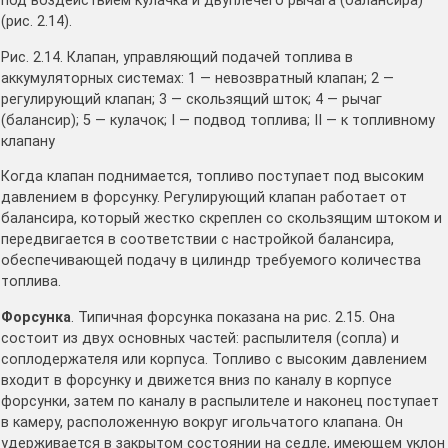
под воздействием кулачка и двуплечего рычага (балансира)
(рис. 2.14).
Рис. 2.14. Клапан, управляющий подачей топлива в
аккумуляторных системах: 1 — невозвратный клапан; 2 —
регулирующий клапан; 3 — скользящий шток; 4 — рычаг
(балансир); 5 — кулачок; I — подвод топлива; II — к топливному
клапану
Когда клапан поднимается, топливо поступает под высоким
давлением в форсунку. Регулирующий клапан работает от
балансира, который жестко скреплен со скользящим штоком и
передвигается в соответствии с настройкой балансира,
обеспечивающей подачу в цилиндр требуемого количества
топлива.
Форсунка
. Типичная форсунка показана на рис. 2.15. Она
состоит из двух основных частей: распылителя (сопла) и
соплодержателя или корпуса. Топливо с высоким давлением
входит в форсунку и движется вниз по каналу в корпусе
форсунки, затем по каналу в распылителе и наконец поступает
в камеру, расположенную вокруг игольчатого клапана. Он
удерживается в закрытом состоянии на седле, имеющем уклон