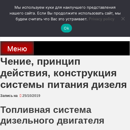
Перейти
Мы используем куки для наилучшего представления
к
содержимому
нашего сайта. Если Вы продолжите использовать сайт, мы
autodoc24.ru
будем считать что Вас это устраивает.
Privacy policy
Ok
Новости про современные автомобили и не только, новинки зарубежного
и отечественного автопрома
Меню
Чение, принцип
действия, конструкция
системы питания дизеля
Запись на
25/10/2019
Топливная система
дизельного двигателя