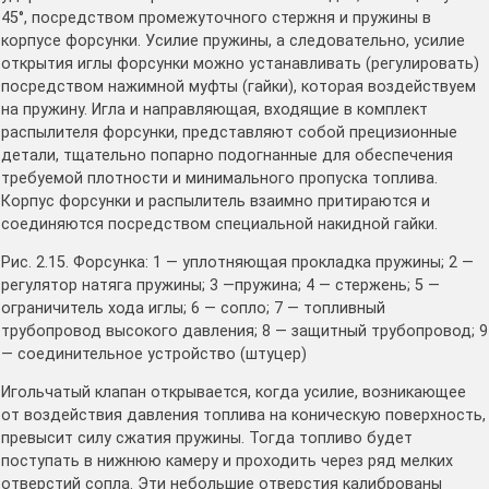
45°, посредством промежуточного стержня и пружины в
корпусе форсунки. Усилие пружины, а следовательно, усилие
открытия иглы форсунки можно устанавливать (регулировать)
посредством нажимной муфты (гайки), которая воздействуем
на пружину. Игла и направляющая, входящие в комплект
распылителя форсунки, представляют собой прецизионные
детали, тщательно попарно подогнанные для обеспечения
требуемой плотности и минимального пропуска топлива.
Корпус форсунки и распылитель взаимно притираются и
соединяются посредством специальной накидной гайки.
Рис. 2.15. Форсунка: 1 — уплотняющая прокладка пружины; 2 —
регулятор натяга пружины; 3 —пружина; 4 — стержень; 5 —
ограничитель хода иглы; 6 — сопло; 7 — топливный
трубопровод высокого давления; 8 — защитный трубопровод; 9
— соединительное устройство (штуцер)
Игольчатый клапан открывается, когда усилие, возникающее
от воздействия давления топлива на коническую поверхность,
превысит силу сжатия пружины. Тогда топливо будет
поступать в нижнюю камеру и проходить через ряд мелких
отверстий сопла. Эти небольшие отверстия калиброваны