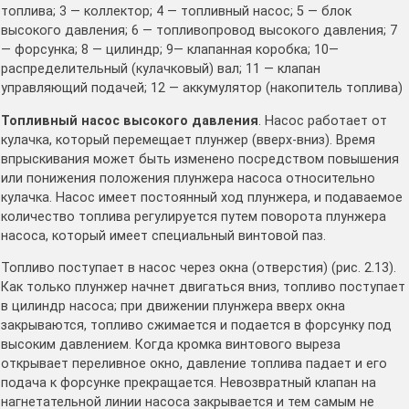
топлива; 3 — коллектор; 4 — топливный насос; 5 — блок
высокого давления; 6 — топливопровод высокого давления; 7
— форсунка; 8 — цилиндр; 9— клапанная коробка; 10—
распределительный (кулачковый) вал; 11 — клапан
управляющий подачей; 12 — аккумулятор (накопитель топлива)
Топливный насос высокого давления
. Насос работает от
кулачка, который перемещает плунжер (вверх-вниз). Время
впрыскивания может быть изменено посредством повышения
или понижения положения плунжера насоса относительно
кулачка. Насос имеет постоянный ход плунжера, и подаваемое
количество топлива регулируется путем поворота плунжера
насоса, который имеет специальный винтовой паз.
Топливо поступает в насос через окна (отверстия) (рис. 2.13).
Как только плунжер начнет двигаться вниз, топливо поступает
в цилиндр насоса; при движении плунжера вверх окна
закрываются, топливо сжимается и подается в форсунку под
высоким давлением. Когда кромка винтового выреза
открывает переливное окно, давление топлива падает и его
подача к форсунке прекращается. Невозвратный клапан на
нагнетательной линии насоса закрывается и тем самым не