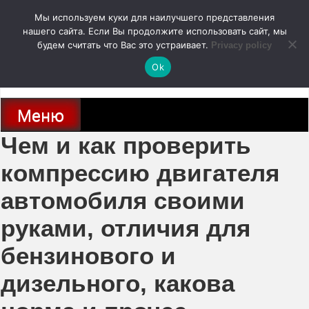
Перейти
Мы используем куки для наилучшего представления
к
содержимому
нашего сайта. Если Вы продолжите использовать сайт, мы
autodoc24.ru
будем считать что Вас это устраивает.
Privacy policy
Ok
Новости про современные автомобили и не только, новинки зарубежного
и отечественного автопрома
Меню
Чем и как проверить
компрессию двигателя
автомобиля своими
руками, отличия для
бензинового и
дизельного, какова