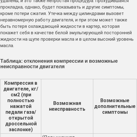
удалены, и это также непростая процедура. Прохудившаяся
прокладка, однако, будет показывать и другие симптомы,
кроме потери сжатия. Утечка между цилиндрами вызовет
неравномерную работу двигателя, и при этом может также
быть потеря охлаждающей жидкости в картер, которая
покажет себя в качестве белой эмульгирующей посторонней
жидкости на щупе проверки масла и в целом высокий уровень
масла.
Таблица: отклонения компрессии и возможные
неисправности двигателя
Компрессия в
двигателе, кг/
см2 (при
полностью
Возможные
Возможная
нажатой
дополнительные
неисправность
педали газа/
симптомы
открытой
дроссельной
заслонке)