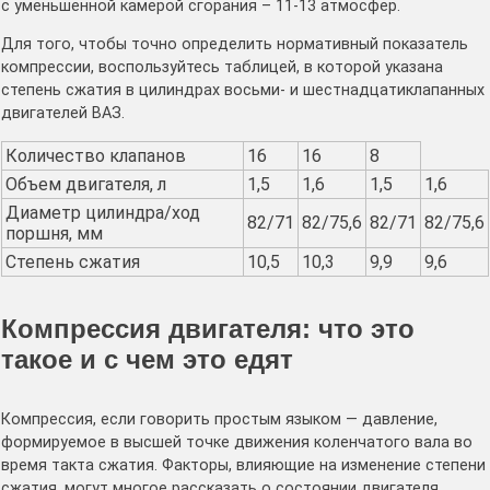
с уменьшенной камерой сгорания – 11-13 атмосфер.
Для того, чтобы точно определить нормативный показатель
компрессии, воспользуйтесь таблицей, в которой указана
степень сжатия в цилиндрах восьми- и шестнадцатиклапанных
двигателей ВАЗ.
Количество клапанов
16
16
8
Объем двигателя, л
1,5
1,6
1,5
1,6
Диаметр цилиндра/ход
82/71
82/75,6
82/71
82/75,6
поршня, мм
Степень сжатия
10,5
10,3
9,9
9,6
Компрессия двигателя: что это
такое и с чем это едят
Компрессия, если говорить простым языком — давление,
формируемое в высшей точке движения коленчатого вала во
время такта сжатия. Факторы, влияющие на изменение степени
сжатия, могут многое рассказать о состоянии двигателя,