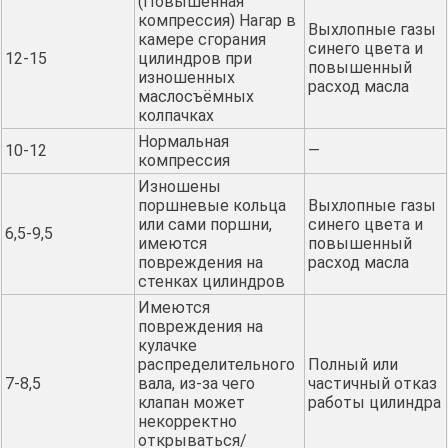
(Повышенная
компрессия) Нагар в
Выхлопные газы
камере сгорания
синего цвета и
12-15
цилиндров при
повышенный
изношенных
расход масла
маслосъёмных
колпачках
Нормальная
10-12
—
компрессия
Изношены
поршневые кольца
Выхлопные газы
или сами поршни,
синего цвета и
6,5-9,5
имеются
повышенный
повреждения на
расход масла
стенках цилиндров
Имеются
повреждения на
кулачке
распределительного
Полный или
7-8,5
вала, из-за чего
частичный отказ
клапан может
работы цилиндра
некорректно
открываться/