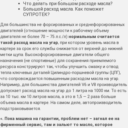
Что делать при большом расходе масла?
Большой расход масла. Как поможет
СУПРОТЕК?
Для большинства не форсированных и среднефорсированных
двигателей (отношение мощности к рабочему объему
двигателя не более 70 – 75 л.с./л)
нормальным считается
такой расход масла на угар
, при котором уровень масла в
картере за срок его службы снижается от верхней до нижней
метки щупа. Высокофорсированные двигатели общего
назначения (не спортивные) для сохранения приемлемого
ресурса конструируют так, чтобы улучшить смазку и отвод
тепла ключевых деталей Цилиндро-поршневой группы (ЦПГ),
что сопровождается повышенным расходом масла на угар.
Например, для большинства двигателей V6 и V8 производитель
допускает расход масла на угар до 1 литра на 1000 км. То есть
за 10 тыс. км 10 литров масла, а это в 1,5 — 2 раза больше
объема масла в картере. На самом деле, автопроизводитель
подстраховывается.
«. Пока машина на гарантии, проблем нет – загнал ее на
фирменный сервис, там и зальют то масло, которое