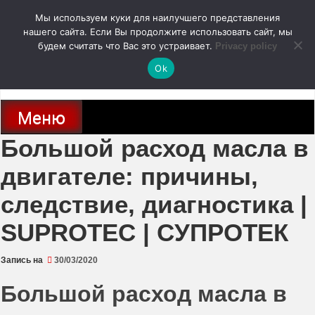
Перейти
Мы используем куки для наилучшего представления
к
содержимому
нашего сайта. Если Вы продолжите использовать сайт, мы
autodoc24.ru
будем считать что Вас это устраивает.
Privacy policy
Ok
Новости про современные автомобили и не только, новинки зарубежного
и отечественного автопрома
Меню
Большой расход масла в
двигателе: причины,
следствие, диагностика |
SUPROTEC | СУПРОТЕК
Запись на
30/03/2020
Большой расход масла в