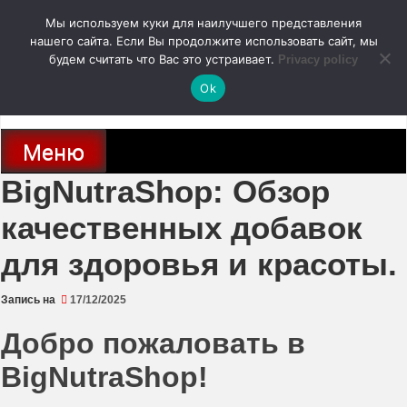
Перейти
Мы используем куки для наилучшего представления
к
содержимому
нашего сайта. Если Вы продолжите использовать сайт, мы
autodoc24.ru
будем считать что Вас это устраивает.
Privacy policy
Ok
Новости про современные автомобили и не только, новинки зарубежного
и отечественного автопрома
Меню
BigNutraShop: Обзор
качественных добавок
для здоровья и красоты.
Запись на
17/12/2025
Добро пожаловать в
BigNutraShop
!