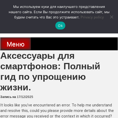
Перейти
Мы используем куки для наилучшего представления
к
содержимому
нашего сайта. Если Вы продолжите использовать сайт, мы
autodoc24.ru
будем считать что Вас это устраивает.
Privacy policy
Ok
Новости про современные автомобили и не только, новинки зарубежного
и отечественного автопрома
Меню
Аксессуары для
смартфонов: Полный
гид по упрощению
жизни.
Запись на
17/12/2025
It looks like you’ve encountered an error. To help me understand
and resolve this, could you please provide more details about the
error message you received or the context in which it occurred?